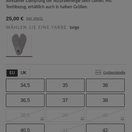
wirksamer Dämpfung der Aufprallenergie beim Gehen. Mit
Textilbezug, erhältlich auch in halben Größen.
25,00 €
inkl. MwSt.
WÄHLEN SIE EINE FARBE
beige
Größentabelle
EU
UK
34,5
35
36
36,5
37
38
38.5
39
40
40,5
41
42