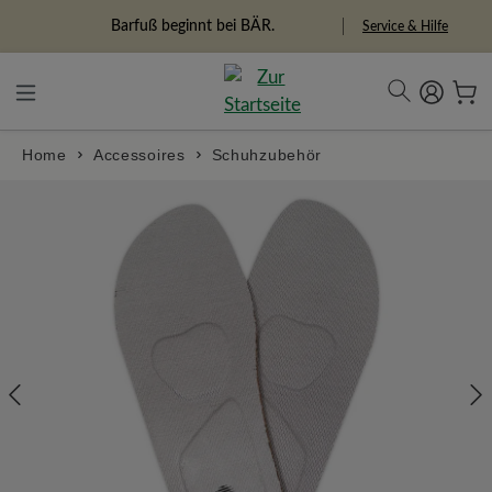
alt springen
Freiheitspioniere
Service & Hilfe
Home
Accessoires
Schuhzubehör
Bildergalerie überspringen