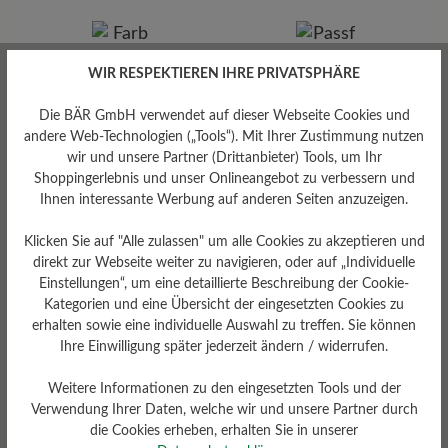
Saluber SRL
Via Monte Verena 31, 36022 S Zeno di Cassola, Italien
E-Mail: info@saluber.com
WIR RESPEKTIEREN IHRE PRIVATSPHÄRE
Die BÄR GmbH verwendet auf dieser Webseite Cookies und
Farbe
andere Web-Technologien („Tools“). Mit Ihrer Zustimmung nutzen
natur
wir und unsere Partner (Drittanbieter) Tools, um Ihr
Shoppingerlebnis und unser Onlineangebot zu verbessern und
Passform
Ihnen interessante Werbung auf anderen Seiten anzuzeigen.
Standard Passform
Klicken Sie auf "Alle zulassen" um alle Cookies zu akzeptieren und
direkt zur Webseite weiter zu navigieren, oder auf „Individuelle
Einstellungen“, um eine detaillierte Beschreibung der Cookie-
Kategorien und eine Übersicht der eingesetzten Cookies zu
erhalten sowie eine individuelle Auswahl zu treffen. Sie können
Bewertungen lesen
Ihre Einwilligung später jederzeit ändern / widerrufen.
Weitere Informationen zu den eingesetzten Tools und der
0 von 0 Bewertungen
Verwendung Ihrer Daten, welche wir und unsere Partner durch
die Cookies erheben, erhalten Sie in unserer