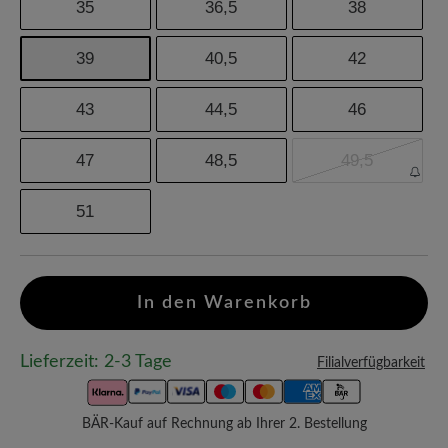
35
36,5
38
39
40,5
42
43
44,5
46
47
48,5
49,5
51
In den Warenkorb
Lieferzeit: 2-3 Tage
Filialverfügbarkeit
BÄR-Kauf auf Rechnung ab Ihrer 2. Bestellung