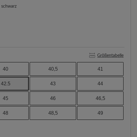
schwarz
Größentabelle
40
40,5
41
42.5
43
44
45
46
46,5
48
48,5
49