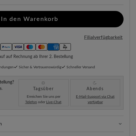
In den Warenkorb
Filialverfügbarkeit
f auf Rechnung ab Ihrer 2. Bestellung
endungen
Sicher & Vertrauenswürdig
Schneller Versand
tellung?
a.
Tagsüber
Abends
Erreichen Sie uns per
E-Mail-Support via Chat
Telefon
oder
Live-Chat
.
verfügbar
n
ssform mit 100% Zehenfreiheit. Natürlich geformte