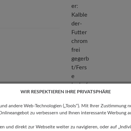
E-mail:
kundenbetreuung@baer-schuhe.de
Telefon: 0800 51 65 65 56 (gebührenfrei)
WIR RESPEKTIEREN IHRE PRIVATSPHÄRE
Futter
 andere Web-Technologien („Tools“). Mit Ihrer Zustimmung nutz
Onlineangebot zu verbessern und Ihnen interessante Werbung au
Kalbleder-Futter chromfrei
gegerbt/Ferse Lederfutter
ren und direkt zur Webseite weiter zu navigieren, oder auf „Indivi