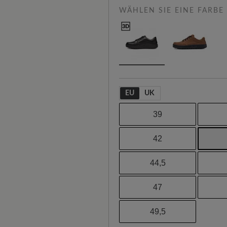
WÄHLEN SIE EINE FARBE
EU
UK
39
42
44,5
47
49,5