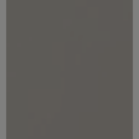
Schuh wunderbar an. Dazu sieht er sehr
sportlich aus.
12. März 2021 14:46
Bewertung mit 5 von 5 Sternen
Hineinschlüpfen und sich
wohlfühlen
Ein genialer Schuh, zeitlos im Design
und super in der Passform, leicht und
trotzdem robust, ein angenehmer
Tragekomfort. Gut, dass es Bär gibt.
13. März 2020 12:13