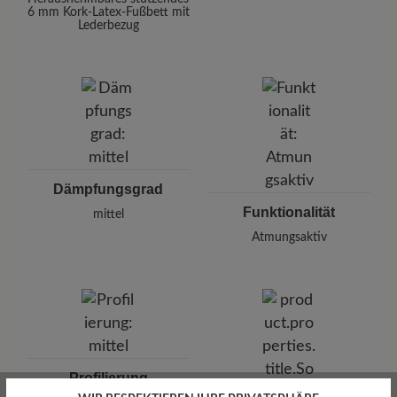
6 mm Kork-Latex-Fußbett mit
Lederbezug
Dämpfungsgrad
Funktionalität
mittel
Atmungsaktiv
Profilierung