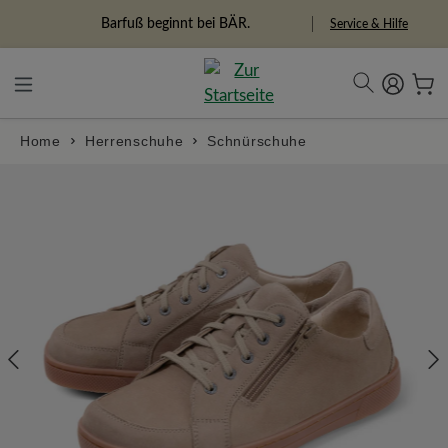
alt springen
Freiheitspioniere
Service & Hilfe
Home
Herrenschuhe
Schnürschuhe
Bildergalerie überspringen