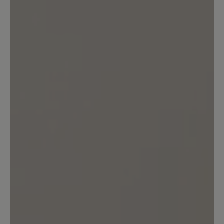
Bewertung mit 5 von 5 Sternen
Toller Sitz, klasse Look
Diese Schuhe passen in cognac super zu
meiner grünen Jeans o.ä. Reißverschluss
ist ein Hingucker und die Svennys sitzen
großartig. Toller Schuh.