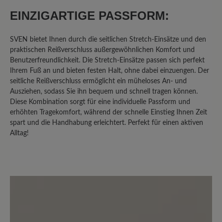
seitlichem Reißverschluss und
EINZIGARTIGE PASSFORM:
Gummizug perfekt für meine Füße. Da
ich unter Neuropathie im linken Fuß
leide, bin ich froh diesen leichten und
SVEN bietet Ihnen durch die seitlichen Stretch-Einsätze und den
trotzdem stabilen Schuh gefunden zu
praktischen Reißverschluss außergewöhnlichen Komfort und
Benutzerfreundlichkeit. Die Stretch-Einsätze passen sich perfekt
haben
Ihrem Fuß an und bieten festen Halt, ohne dabei einzuengen. Der
seitliche Reißverschluss ermöglicht ein müheloses An- und
Ausziehen, sodass Sie ihn bequem und schnell tragen können.
23. März 2025 09:14
Diese Kombination sorgt für eine individuelle Passform und
erhöhten Tragekomfort, während der schnelle Einstieg Ihnen Zeit
spart und die Handhabung erleichtert. Perfekt für einen aktiven
Bewertung mit 5 von 5 Sternen
Alltag!
Super bequem
Ich habe diese Schuhe für meinen Mann
gekauft. Er ist super mit ihnen zufrieden.
Der Schuh ist leicht und durch den
Reißverschluss praktisch anzuziehen.
Die gleichzeitige Schnürung passt den