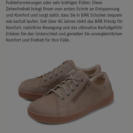
Fußdeformierungen oder sehr kräftigen Füßen. Diese
Zehenfreiheit bringt Ihnen vom ersten Schritt an Entspannung
Teilen Sie Ihre Erfahrungen mit anderen
und Komfort und sorgt dafür, dass Sie in BÄR Schuhen bequem
Kunden.
wie barfuß laufen. Seit über 40 Jahren steht das BÄR Prinzip für
Komfort, natürliche Bewegung und das ultimative Barfußgefühl.
Erleben Sie den Unterschied und genießen Sie unvergleichlichen
Bewertung schreiben
Komfort und Freiheit für Ihre Füße.
Sortiert nach
4
Bewertungen
3. August 2025 18:54
Bewertung mit 5 von 5 Sternen
Perfekter Schuh
Ein sehr bequemer Schuh. Dank