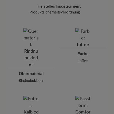
Hersteller/Importeur gem.
Produktsicherheitsverordnung
Marke:
BÄR
BÄR GmbH
Pleidelsheimer Str. 15/1, 74321 Bietigheim-Bissingen,
Deutschland
E-mail:
kundenbetreuung@baer-schuhe.de
Telefon: 0800 51 65 65 56 (gebührenfrei)
Farbe
toffee
Obermaterial
Rindnubukleder