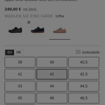
Zipper. Unser Bestseller unter den Herrenschuhen!
249,00 €
inkl. MwSt.
WÄHLEN SIE EINE FARBE
toffee
Größentabelle
EU
UK
39
40
40,5
41
42
42.5
43
44
44,5
45
46
46,5