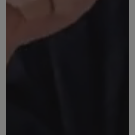
Die Schuhe sind aus verschiedenen
Gründen nach 4 Wochen näherer
Betrachtung ihr Geld nicht wert.
Qualitativ und funktionell! Schade!
12. Dezember 2025 15:09
Bewertung mit 5 von 5 Sternen
Farbe nicht wie abgebildet
Ich wollte diesen Schuh unbedingt - in
Olive. Leider ist die Farbe im Original
dunkler und kräftiger grün, außerdem
das Fell dunkelgrün und nicht
naturfarben wie abgebildet.