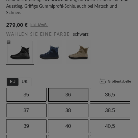
Lammfellfütterung. Schnellschnürung für einen leichten Ein- und
Ausstieg. Griffige Gummiprofil-Sohle, auch bei Matsch und
Schnee.
279,00 €
inkl. MwSt.
WÄHLEN SIE EINE FARBE
schwarz
Größentabelle
EU
UK
35
36
36,5
37
38
38.5
39
40
40,5