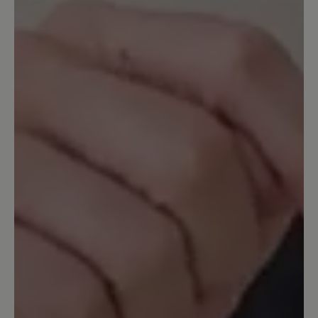
Obwohl hier steht "Comfort - Weite
Passform (H) - Für normale bis kräftige
Füße" ist mir dieser Bär Schuh zu
schmal. (Ich bin seit 15 Jahren Bär
Kundin und andere in H angegebe
Modelle passen auch.) Ich denke, dass
Paulina etwas schmäler und auch etwas
kürzer ausfällt. Ich wollte den Schuh
haben, musste ihn aber zurücksenden
da zu eng.
12. Januar 2026 18:00
Bewertung mit 1 von 5 Sternen
Sind das Geld nicht wert