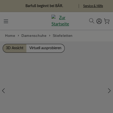
alt springen
Freiheitspioniere
Service & Hilfe
Home
Damenschuhe
Stiefeletten
Bildergalerie überspringen
3D Ansicht
Virtuell ausprobieren