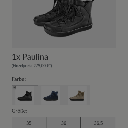
Anpassungsfähigkeit.
Leder geschmeidig zu halten und seine Struktur
zu nähren.
Funktionalität:
Atmungsaktiv
Schützen Sie beide Materialien mit dem
Imprägnierspray
Carbon Pro (400 ml)
. Halten
Sie einen Abstand von 20-30 cm und sprühen
Sie die Oberfläche gleichmäßig ein, um sie vor
Feuchtigkeit und Schmutz zu schützen.
1x
Paulina
(Einzelpreis:
279,00 €*
)
Farbe:
Größe:
35
36
36,5