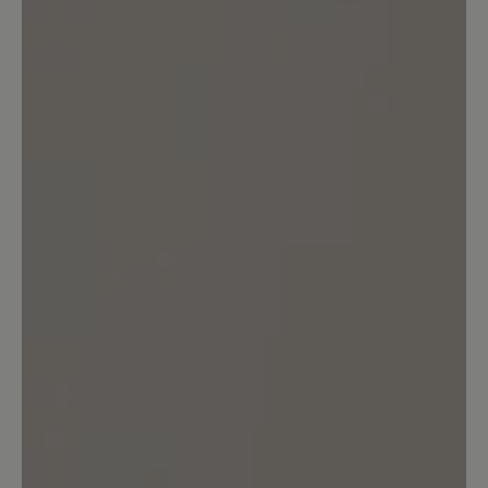
Bewerten Sie dieses Produkt!
Teilen Sie Ihre Erfahrungen mit anderen
Kunden.
Bewertung schreiben
Sortiert nach
8
Bewertungen
28. Februar 2026 15:47
Bewertung mit 3 von 5 Sternen