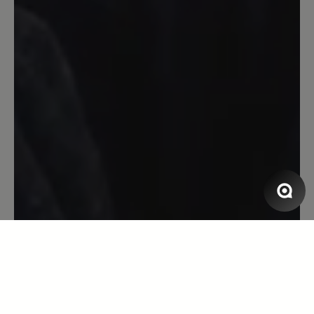
22. Februar 2023 21:20
Bewertung mit 5 von 5 Sternen
Lieblingsschuh im Winter
Komplett gefüttert und dadurch
ultrawarm! Super bequem und
hochwertig verarbeitet wie gewohnt. In
Silber sehr schick!
16. Dezember 2022 15:33
Bewertung mit 5 von 5 Sternen
Paulina