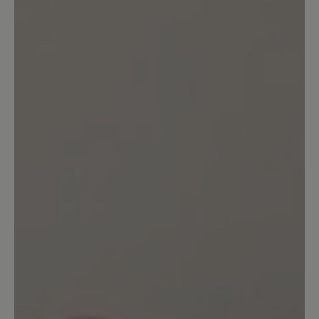
bisschen. Es ist als würde ich mit
Schlittschuhen auf Eis laufen. Und das
auch auf Asphalt! Mich hat es den
Winter über mehrfach auf die Fresse
gelegt. Und das nicht nur ein bisschen.
Noch nie in meinem Leben hatte ich
Schuhe mit SO einer rutschigen Sohle!
Dafür, dass es ja auch noch
Winterschuhe sind, die ich natürlich bei
so Wetter tragen will, finde ich das
fahrlässig. Noch dazu für knappe 300€.
20. Januar 2026 20:51
Bewertung mit 5 von 5 Sternen
Sehr schön aber für mich zu schmal