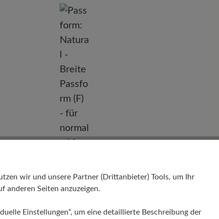
nd
en wir und unsere Partner (Drittanbieter) Tools, um Ihr
f anderen Seiten anzuzeigen.
Passform
Natural - Breite Passform (F) - für
duelle Einstellungen“, um eine detaillierte Beschreibung der
normale bis breite Füße