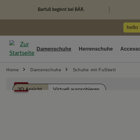
springen
Zur Hauptnavigation springen
Barfuß beginnt bei BÄR.
hello
Damenschuhe
Herrenschuhe
Accesso
Home
Damenschuhe
Schuhe mit Fußbett
Bildergalerie überspringen
%
3D Ansicht
Virtuell ausprobieren