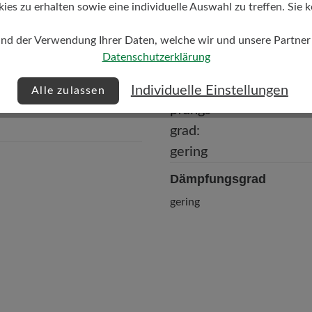
Futter
s zu erhalten sowie eine individuelle Auswahl zu treffen. Sie k
Perforiertes Kalbleder-Futte
gegerbt/Ferse Textilfutter
und der Verwendung Ihrer Daten, welche wir und unsere Partner d
Datenschutzerklärung
Individuelle Einstellungen
Alle zulassen
Dämpfungsgrad
gering