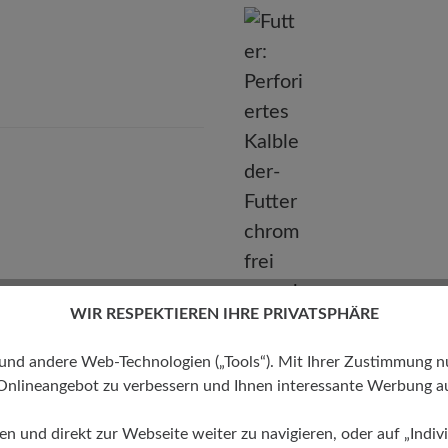
BÄR GmbH
leidelsheimer Str. 15/1, 74321 Bietigheim-Bissingen, Deutschla
E-mail:
kundenbetreuung@baer-schuhe.de
Telefon: 0800 51 65 65 56 (gebührenfrei)
WIR RESPEKTIEREN IHRE PRIVATSPHÄRE
 andere Web-Technologien („Tools“). Mit Ihrer Zustimmung nutz
Onlineangebot zu verbessern und Ihnen interessante Werbung au
ren und direkt zur Webseite weiter zu navigieren, oder auf „Indivi