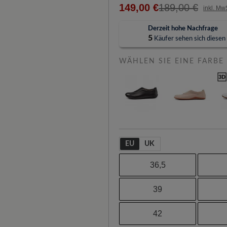
149,00 €
189,00 €
inkl. Mw
Derzeit hohe Nachfrage
5
Käufer sehen sich diesen A
WÄHLEN SIE EINE FARBE
EU
UK
36,5
39
42