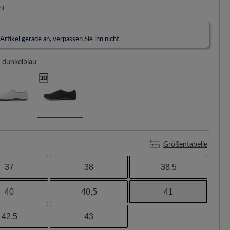
St.
rtikel gerade an, verpassen Sie ihn nicht.
dunkelblau
Größentabelle
37
38
38.5
40
40,5
41
42.5
43