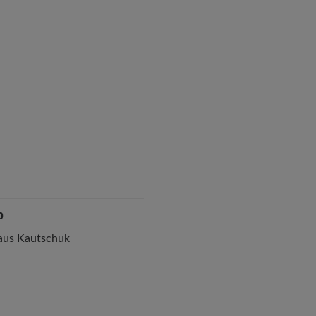
p
 aus Kautschuk