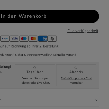
In den Warenkorb
Filialverfügbarkeit
f auf Rechnung ab Ihrer 2. Bestellung
endungen
Sicher & Vertrauenswürdig
Schneller Versand
tellung?
a.
Tagsüber
Abends
Erreichen Sie uns per
E-Mail-Support via Chat
Telefon
oder
Live-Chat
.
verfügbar
n
ssform mit 100% Zehenfreiheit. Natürlich geformte