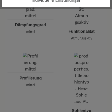
Individuelle Einstellungen
Dämpfungsgrad
Funktionalität
mittel
Atmungsaktiv
Profilierung
mittel
Sohlentyp