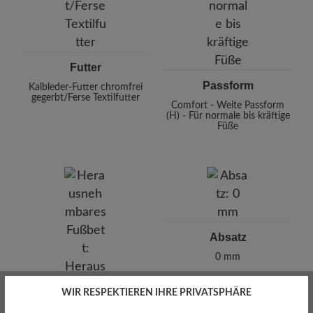
Futter
Passform
Kalbleder-Futter chromfrei
gegerbt/Ferse Textilfutter
Comfort - Weite Passform
(H) - Für normale bis kräftige
Füße
Absatz
0 mm
WIR RESPEKTIEREN IHRE PRIVATSPHÄRE