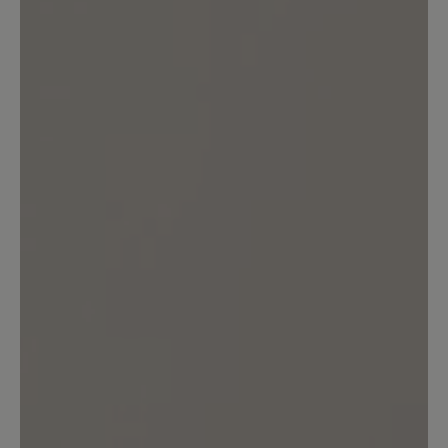
0%
Akzeptierbar (0)
0%
Unbefriedigend (0)
Bewerten Sie dieses Produkt!
Teilen Sie Ihre Erfahrungen mit anderen
Kunden.
Bewertung schreiben
Sortiert nach
4
Bewertungen
25. November 2025 13:23