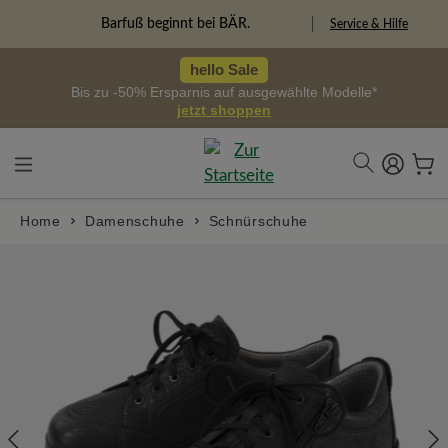
alt springen
Freiheitspioniere
Service & Hilfe
hello Sale
Bis zu -50% Ersparnis auf ausgewählte Modelle*
jetzt shoppen
Home
Damenschuhe
Schnürschuhe
Bildergalerie überspringen