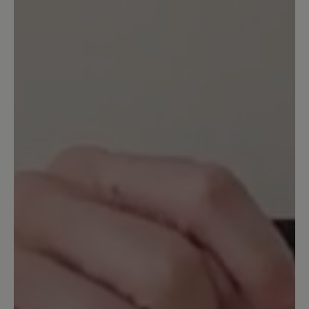
Sehr bequem, mit viel Platz auch für
hohe, breite Füße mit Halux. Dämpft gut
auf Pflasterstraßen, Beton etc. Fällt
relativ groß aus. Ich habe eine warme
Sohle eingelegt, damit läuft es sich im
Winter ganz hervorragend. Muss man
beim Anprobieren aber berücksichtigen.
Sehr gut ist der Reißverschluss. So muss
man nicht dauernd an den Schnüren
rumnesteln. Nachteil: ziemlich schwer -
gibt aber auch Stabilität.
30. Oktober 2022 18:50
Bewertung mit 4 von 5 Sternen