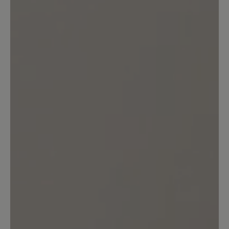
Bewertung mit 5 von 5 Sternen
Der ideale Schuh für Problemfüsse
In diesem Schuh kann ich sehr gut
laufen (ich bin über 70 und habe Hallux
Rigidus). Trotz allem Komfort, den dieser
Schuh bietet, ist er sehr leicht, was ich
sehr schätze. Nur im Winter und bei
Nässe muss man aufpassen, denn die
Sohle ist leicht rutschig.
22. Februar 2023 16:54
Bewertung mit 5 von 5 Sternen
Robuster City-Schuh