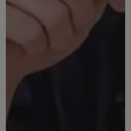
Miriam in Cognac
Das ist ein sehr schöner Schuh. Er sitzt
wirlich gut am Fuß. Allerdings habe ich
ihn mit einem Fußbett 6mm (Pro-
Motion) ausgestattet. Das ist
fantastisch. Den Seitenreißverschluss
für den schnell Einstieg mag ich sehr
und kenne ihn auch vom Modell
Jolanda. Die Farbe Cognac stimmt
allerdings nicht so ganz. Es ist eher ein
etwas dunkleres Braun. Da ich aber
schon lange nach einen Schuh in der
Farbe Braun oder sogar Mokkabraun
suche, gefällt mir diese Farbe gut. Die
Sohle ist allerdings auf Holzböden oder
auf Fußmatten und bei Nässe etwas
glatt. Ich hoffe, dass sich das noch mit