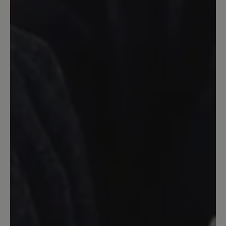
der Zeit etwas verläuft. Denoch ein sehr
gefälliger Schuh, den ich nicht mehr
missen möchte.
9. Februar 2021 09:22
Bewertung mit 5 von 5 Sternen
Miriam schwarz...
Dieser Schuh sitzt perfekt, ist super
verarbeitet, das Leder ist weich genug
für meine empfindlichen Füße.
Besonders dankbar bin ich für die
kompetente, verständnisvolle
Beratung!! Gerne wieder!!