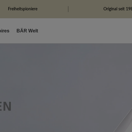
Freiheitspioniere
Original seit 19
ires
BÄR Welt