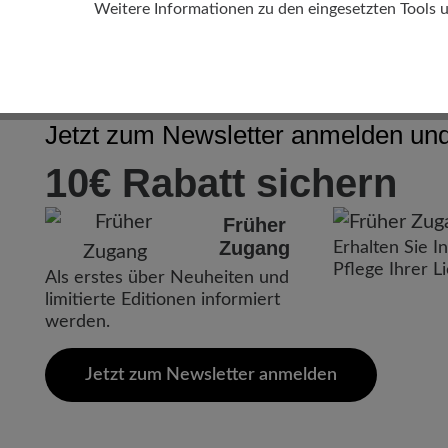
Weitere Informationen zu den eingesetzten Tools 
Jetzt zum Newsletter anmelden und 
10€ Rabatt sichern
Früher
Zugang
Erhalten Sie I
Pflege Ihrer L
Als erstes über Neuheiten und
limitierte Editionen informiert
werden.
Jetzt zum Newsletter anmelden