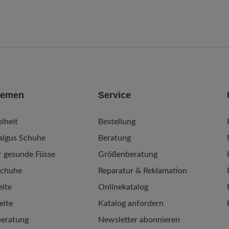
hemen
Service
iheit
Bestellung
algus Schuhe
Beratung
r gesunde Füsse
Größenberatung
schuhe
Reparatur & Reklamation
ite
Onlinekatalog
eite
Katalog anfordern
eratung
Newsletter abonnieren