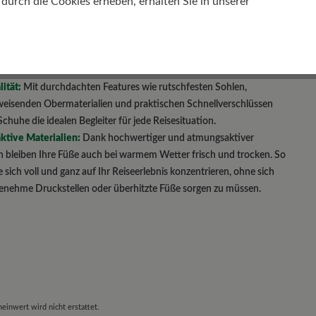
urch die Cookies erheben, erhalten Sie in unserer
ten Stadtrundgängen.
it:
Dank innovativer Materialien und Technologien sind BÄR
sonders leicht und unterstützen eine mühelose Fortbewegung, sei
ghtseeing in einer europäischen Metropole oder beim Wandern in
n.
ität:
Mit durchdachten Features wie rutschfesten Sohlen,
eisenden Obermaterialien und praktischen Schnellverschlüssen
chuhe die idealen Begleiter für jede Reisesituation.
tive Materialien:
Dank hochwertiger und atmungsaktiver
n bleiben Ihre Füße auch bei warmem Wetter frisch und trocken. So
 sich voll und ganz auf Ihr Reiseerlebnis konzentrieren, ohne sich
nehme Druckstellen oder überhitzte Füße sorgen zu müssen.
einwert wird nicht erstattet.