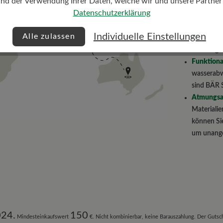
und der Verwendung Ihrer Daten, welche wir und unsere Partner d
ausgedehn
Datenschutzerklärung
Leichtigke
Schuhe be
Individuelle Einstellungen
Alle zulassen
es beim Si
den Berge
Funktional
wasserabw
sind BÄR S
Atmungsak
Materialie
können Sie
um unange
024.
150
Mindesteinkaufswert
€. Nicht kombinierbar, keine Barauszahlung. Der Gutsch