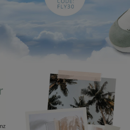
r
anz