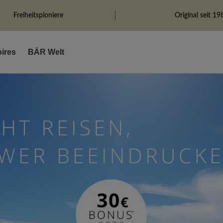
Freiheitspioniere
Original seit 19
ires
BÄR Welt