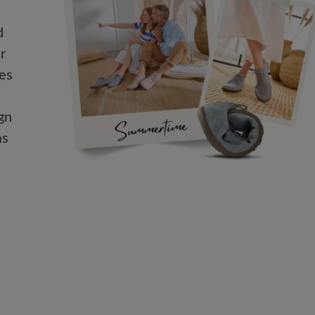
d
r
es
gn
as