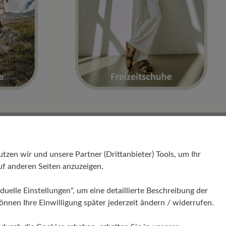
t Reisen
en wir und unsere Partner (Drittanbieter) Tools, um Ihr
ÄR Schuhen
f anderen Seiten anzuzeigen.
duelle Einstellungen“, um eine detaillierte Beschreibung der
nfreiheit:
BÄR Schuhe sind speziell entwickelt, um den
önnen Ihre Einwilligung später jederzeit ändern / widerrufen.
en Bewegungen des Fußes zu folgen. Die ergonomische Passform
ein unvergleichliches Tragegefühl, selbst auf langen Strecken oder bei