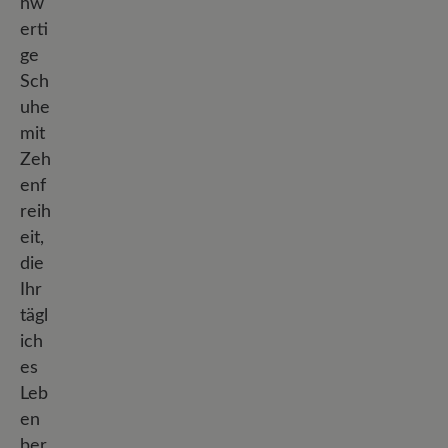
hw
erti
ge
Sch
uhe
mit
Zeh
enf
reih
eit,
die
Ihr
tägl
ich
es
Leb
en
ber