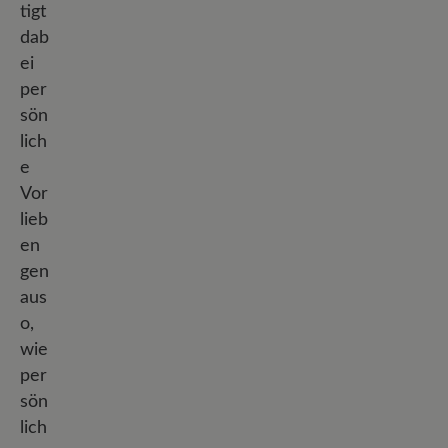
tigt
dab
ei
per
sön
lich
e
Vor
lieb
en
gen
aus
o,
wie
per
sön
lich