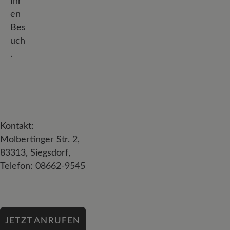
Ihr
en
Bes
uch
.
Kontakt:
Molbertinger Str. 2,
83313, Siegsdorf,
Telefon: 08662-9545
JETZT ANRUFEN