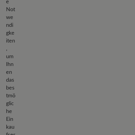
e
Not
we
ndi
gke
iten
,
um
Ihn
en
das
bes
tmö
glic
he
Ein
kau
fser