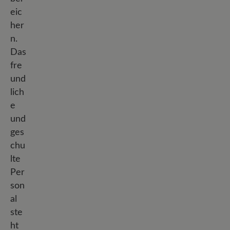
eic
her
n.
Das
fre
und
lich
e
und
ges
chu
lte
Per
son
al
ste
ht