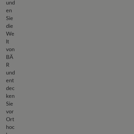
und
en
Sie
die
We
lt
von
BÄ
R
und
ent
dec
ken
Sie
vor
Ort
hoc