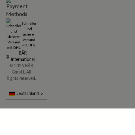
Schneller
und
sicherer
Versand
mit DHL
BÄR
International
© 2026 BÄR
GmbH, All
Rights reserved.
Deutschland