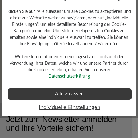
Klicken Sie auf "Alle zulassen" um alle Cookies zu akzeptieren und
direkt zur Webseite weiter zu navigieren, oder auf „Individuelle
Einstellungen“, um eine detaillierte Beschreibung der Cookie-
E
100% Zehenfreiheit
Barfußschuh
Extrem
Kategorien und eine Übersicht der eingesetzten Cookies zu
119
l
erhalten sowie eine individuelle Auswahl zu treffen. Sie können
leicht
Für Einlagen geeignet
Hallux valgus
,00
l
Ihre Einwilligung später jederzeit ändern / widerrufen.
geeignet
Hoher Trendfaktor
KäuferInnen
y
€
Empfehlung
Leichter Einstieg
Stil - Elegant
159,
Weitere Informationen zu den eingesetzten Tools und der
00 €
Verwendung Ihrer Daten, welche wir und unsere Partner durch
auswählen
Farbe
die Cookies erheben, erhalten Sie in unserer
100
212
409
511
706
860
986
Datenschutzerklärung
Alle zulassen
Individuelle Einstellungen
Jetzt zum Newsletter anmelden
und Ihre Vorteile sichern!