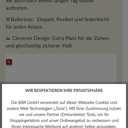
Sie auch nach einem langen Tag stilvoll
auftreten.
🌸Ballerinas:
Elegant, flexibel und federleicht
für jeden Anlass.
👟 Cleveres Design:
Extra Platz für die Zehen
und gleichzeitig sicherer Halt
%
WIR RESPEKTIEREN IHRE PRIVATSPHÄRE
Die BÄR GmbH verwendet auf dieser Webseite Cookies und
andere Web-Technologien („Tools“). Mit Ihrer Zustimmung nutzen
wir und unsere Partner (Drittanbieter) Tools, um Ihr
Shoppingerlebnis und unser Onlineangebot zu verbessern und
Ihnen interessante Werbung auf anderen Seiten anzuzeigen.