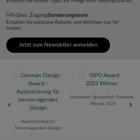
Erhalten Sie Insider-Tipps zur Pflege Ihrer Lieblingsstücke.
Sonderangebote
Erhalten Sie exklusive Rabatte und Aktionen nur für
Insider.
Jetzt zum Newsletter anmelden
old
Innovative Sportartikel Produkte
R
- Winner 2023
Auszeichnung für
hervorragendes Design