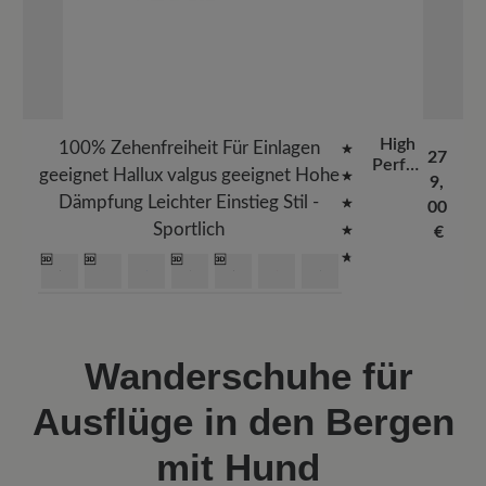
High
100% Zehenfreiheit
Für Einlagen
27
Perfor
geeignet
Hallux valgus geeignet
Hohe
9,
mance
Dämpfung
Leichter Einstieg
Stil -
2.5
00
Sportlich
€
auswählen
Farbe
100
303
404
409
469
502
634
Durchschnittlich
Wanderschuhe für
Ausflüge in den Bergen
mit Hund