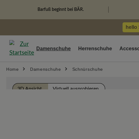
springen
Zur Hauptnavigation springen
Barfuß beginnt bei BÄR.
hello
Damenschuhe
Herrenschuhe
Accesso
Home
Damenschuhe
Schnürschuhe
Bildergalerie überspringen
3D Ansicht
Virtuell ausprobieren