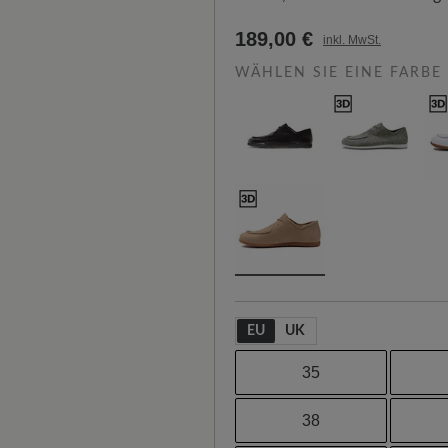
189,00 €
inkl. MwSt.
WÄHLEN SIE EINE FARBE
EU
UK
35
38