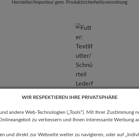
Hersteller/Importeur gem. Produktsicherheitsverordnung
Marke:
BÄR
BÄR GmbH
leidelsheimer Str. 15/1, 74321 Bietigheim-Bissingen, Deutschla
E-mail:
kundenbetreuung@baer-schuhe.de
Telefon: 0800 51 65 65 56 (gebührenfrei)
WIR RESPEKTIEREN IHRE PRIVATSPHÄRE
 andere Web-Technologien („Tools“). Mit Ihrer Zustimmung nutz
Onlineangebot zu verbessern und Ihnen interessante Werbung au
Futter
ren und direkt zur Webseite weiter zu navigieren, oder auf „Indivi