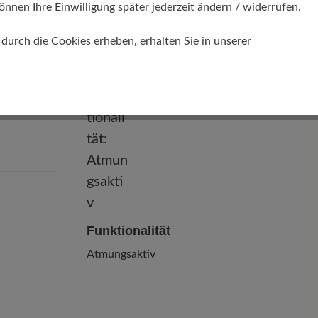
Passform
önnen Ihre Einwilligung später jederzeit ändern / widerrufen.
futter/
Comfort - Weite Passform (H) - Für
urch die Cookies erheben, erhalten Sie in unserer
normale bis kräftige Füße
Funktionalität
Atmungsaktiv