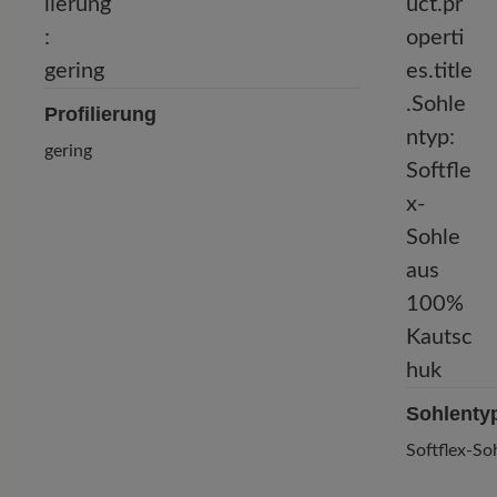
Profilierung
gering
Sohlenty
Softflex-S