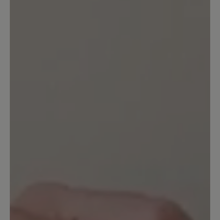
Bewertung mit 1 von 5 Sternen
Schuhe nicht tragbar
Leider kann ich die positiven Angaben
dieses Schuhs nicht bestätigen. Bei
einem ersten Spaziergang bin ich
mehrfach beidseitig umgeknickt.
Achtung: Als Mangel wurde dies leider
nicht anerkannt. Der Schuh wird nicht
zurück genommen. Ebenso war die
Hitzeentwicklung des Schuhs sehr stark
und das bei 23 Grad im Schatten. Das
kenne ich so nicht mal von
Volllederschuhen. Schade.
Unser Kommentar: Bitte haben Sie
Verständnis, dass wir für individuelle