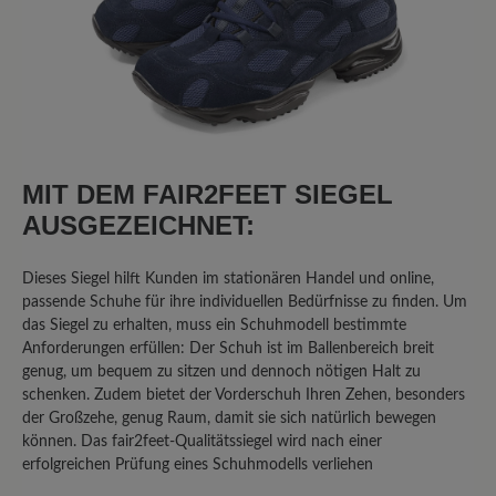
11. September 2025 11:06
Bewertung mit 1 von 5 Sternen
Klobiger Schuh in schöner Farbe
MIT DEM FAIR2FEET SIEGEL
Ich habe diesen Schuh gewählt, da ich
Problemfüsse habe und einen
AUSGEZEICHNET:
bequemen Freizeitschuh in grün
gesucht habe. Glücklich bin ich damit
Dieses Siegel hilft Kunden im stationären Handel und online,
jedoch nicht. Die Sohle hat kein
passende Schuhe für ihre individuellen Bedürfnisse zu finden. Um
Abrollverhalten, das Innenteil besteht
das Siegel zu erhalten, muss ein Schuhmodell bestimmte
Anforderungen erfüllen: Der Schuh ist im Ballenbereich breit
aus nicht atmungsaktivem Material, das
genug, um bequem zu sitzen und dennoch nötigen Halt zu
schon nach einmaligem Tragen
schenken. Zudem bietet der Vorderschuh Ihren Zehen, besonders
unangenehm riecht. Die Schuhe sind
der Großzehe, genug Raum, damit sie sich natürlich bewegen
klobig und nach 1 stündigem
können. Das fair2feet-Qualitätssiegel wird nach einer
Spaziergang hatte ich sehr gestresste
erfolgreichen Prüfung eines Schuhmodells verliehen
Knie aufgrund des mangelnden