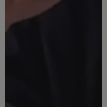
klobige Form stört mich etwas…
14. September 2023 14:23
Bewertung mit 5 von 5 Sternen
Katharina
Obwohl ich schon viele Schuhe von Bär
trage muss ich sagen,daß dieser Schuh
einzigartig ist.Hier stimmt alles.Dieser
Schuh ist ei e Wohltat für die Füße.
Anziehen und loslaufen. Egal auf
welchem Untergrund egal wieviel
Kilometer die Füße bleiben
entspannt.Nach einer Hallux Operation
im Januar habe ich h immer noch
Schmerzen beim Laufen dieser Schuh