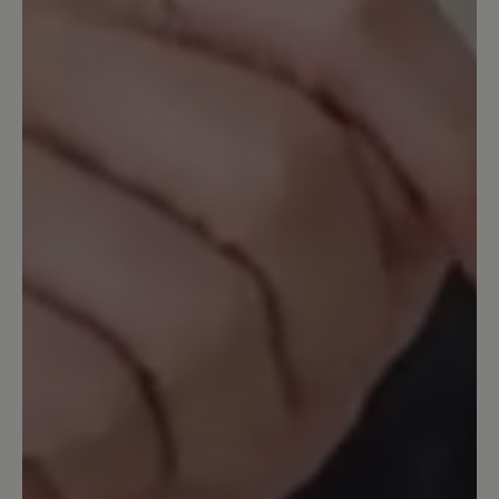
Passformprobleme keine Garantie übernehmen
können. Sie haben 14 Tage nach Kauf Zeit, um
den guten Sitz der Schuhe zu probieren.
25. Dezember 2023 09:58
Bewertung mit 5 von 5 Sternen
Endlich schmerzfrei
Im Frühjahr 2023 gekauft weil ich all
meine Schuhe wegen Arthrose im
Großzeh maximal 2 Stunden tragen
konnte. Jetzt kann ich 8-10 Stunden
täglich im Verkauf damit arbeiten und
habe null Schmerzen. Die Schuhe sind
ohne Einlagen besser als anderen mit
meinen verordneten Einlagen. Einzig die