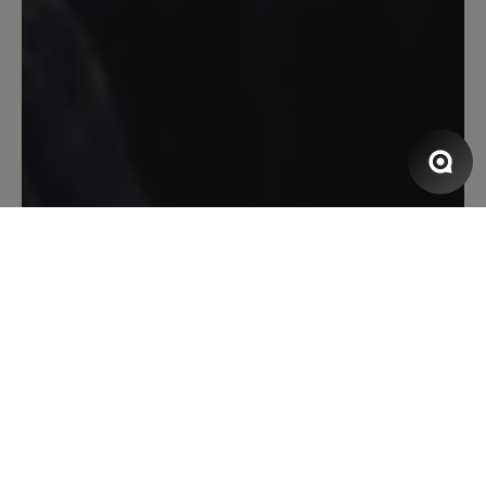
erleichtert mir das Laufen enorm.Der
Schuh ist jeden Cent wert.ich werde ihn
mir noch in einer anderen Farbe kaufen.
13. April 2023 07:20
Bewertung mit 5 von 5 Sternen
Super bequem!
Aufgrund diverser Fussprobleme mein
erstes paar Bärschuhe. Sämtliche
Komfortschuhe anderer Hersteller sind
im Vorfussbereich für mich zu eng.
Aufgrund Arztempfehlung diesen Schuh
gekauft und hier drückt nichts! Perfekt!
Wenn jetzt noch die Einlagen vom