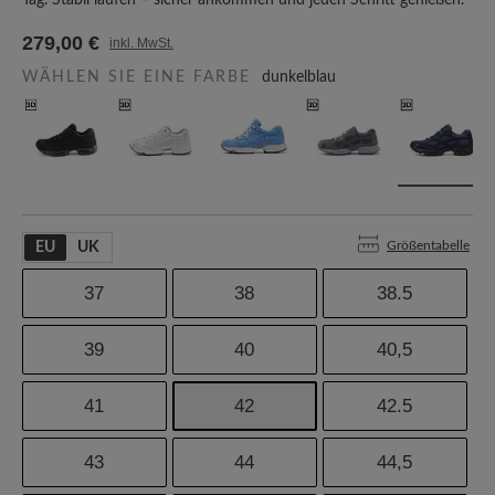
Tag. Stabil laufen – sicher ankommen und jeden Schritt genießen.
279,00 €
inkl. MwSt.
WÄHLEN SIE EINE FARBE
dunkelblau
Größentabelle
EU
UK
37
38
38.5
39
40
40,5
41
42
42.5
43
44
44,5