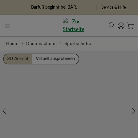
alt springen
Freiheitspioniere
Service & Hilfe
Home
Damenschuhe
Sportschuhe
Bildergalerie überspringen
3D Ansicht
Virtuell ausprobieren