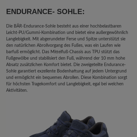
Oberteil; allen gemeinsam ist die
ENDURANCE- SOHLE:
rutschige Sohle. Im Winter auf Eis -
keine Chance! Was eine echte
Die BÄR-Endurance-Sohle besteht aus einer hochbelastbaren
Gummisohle noch an Haftung hat, fehlt
Leicht-PU/Gummi-Kombination und bietet eine außergewöhnlich
hier vollends! Ich habe im Auto -
Langlebigkeit. Mit abgerundeter Ferse und Spitze unterstützt sie
austattungsbedingt - eine
den natürlichen Abrollvorgang des Fußes, was ein Laufen wie
Metallpedalerie; auch hier ist mit dem
barfuß ermöglicht. Das Mittelfuß-Chassis aus TPU stützt das
Sohlenmix, wenn er denn einmal feucht
Fußgewölbe und stabilisiert den Fuß, während der 10 mm hohe
werden sollte, Vorsicht geboten! Da
Absatz zusätzlichen Komfort bietet. Die zweigeteilte Endurance-
Sohle garantiert exzellente Bodenhaftung auf jedem Untergrund
gibt's kein Halten! ich hatte mir sogar
und ermöglicht ein bequemes Abrollen. Diese Kombination sorgt
von einem "Mister-Minute-Shop" in
für höchsten Tragekomfort und Langlebigkeit, egal bei welchen
einem Kaufhaus eine "echte"
Aktivitäten.
Gummisohle aufkleben lassen - dann
ging's.. Schade, eigentlich... denn sonst
sind die Schuhe von Bär wirklich gut
verarbeitet, für mich immer passend
und in jedem Fall ihr Geld wert.