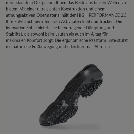
Teilen Sie Ihre Erfahrungen mit anderen
durchdachtem Design, um Ihnen das Beste aus beiden Welten zu
bieten. Mit einer ultraleichten Konstruktion und einem
Kunden.
atmungsaktiven Obermaterial hält der HIGH PERFORMANCE 2.5
Ihre Füße auch bei intensiven Aktivitäten kühl und trocken. Die
Bewertung schreiben
innovative Sohle bietet eine hervorragende Dämpfung und
Stabilität, die sowohl beim Laufen als auch im Alltag für
maximalen Komfort sorgt. Die ergonomische Passform unterstützt
die natürliche Fußbewegung und erleichtert das Abrollen.
Sortiert nach
1
-
10
von
22
Bewertungen
27. Februar 2026 13:38
Bewertung mit 3 von 5 Sternen
Fast perfekter Allrounder
Ich habe mehrere High Performance
Schuhe, sowohl mit Mixed-
Obermaterial, als auch mit Leder-