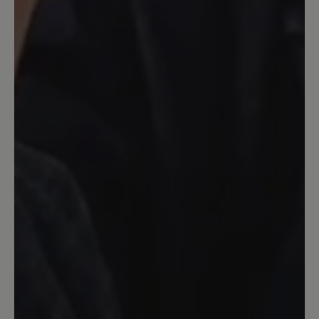
Leider an den Zehen zu flach
Das Leder ist entgegen der
Beschreibung ziemlich fest. Da er leider
auch im Zehenbereich ziemlich flach ist
(zur Zehenfreiheit gehört für mich auch
Platz nach oben!), gibt es Druck und
Spannung auf den Nagel des großen
Zeh. Schade, denn ich finde den Schuh
an unglaublich süß.
Unser Kommentar: Danke für die
Rückmeldung. Haben Sie eine Nr. größer
probiert? Ist bei diesem Modell
empfehlenswert.
23. Februar 2025 16:14