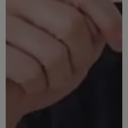
mindestens eine Nummer zu klein
bemessen. Leider ist er in dieser Farbe
auch nicht größer erhältlich. Wirklich
sehr schade. Ich hätte ihn zu gerne
gehabt. LG Maria
Unser Kommentar: Schade, dass Ihnen
unsere Elly nicht gepasst hat. Da ein Ballerina
nicht eingestellt werden kann, ist er immer ein
wenig enger geschnitten als ein Schnürschuh.
Ggf. je nach Stärke des Fußes passt eine
Nummer größer perfekt. Das diese in Ihrem
Fall nicht erhältlich ist, tut uns natürlich leid.
26. Februar 2025 13:34
Bewertung mit 2 von 5 Sternen