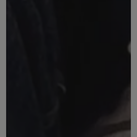
Bewertung mit 5 von 5 Sternen
Ballerina elly
Dieser Ballerina ist perfekt, einer wie ich
ihn mir von Bär schon lange gewünscht
habe, erst dachte ich es geht nicht
wegen hallux aber er passt und der preis
passt auch .danke dafür