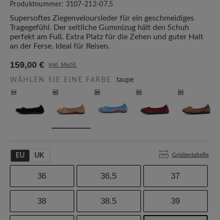
Produktnummer:
3107-212-07,5
Supersoftes Ziegenveloursleder für ein geschmeidiges
Tragegefühl. Der seitliche Gummizug hält den Schuh
perfekt am Fuß. Extra Platz für die Zehen und guter Halt
an der Ferse. Ideal für Reisen.
159,00 €
inkl. MwSt.
WÄHLEN SIE EINE FARBE
taupe
Größentabelle
EU
UK
36
36,5
37
38
38.5
39