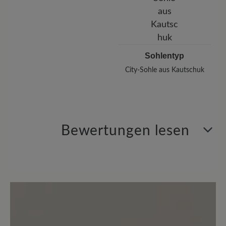
Sohlentyp
City-Sohle aus Kautschuk
Bewertungen lesen
4 von 4 Bewertungen
2.25 von 5 Sternen
Durchschnittliche Bewertung von