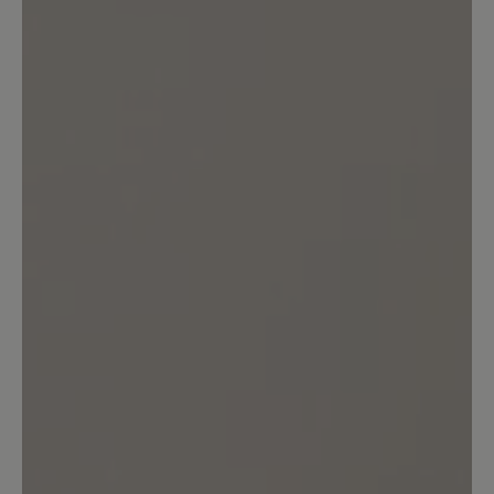
Sortiert nach
4
Bewertungen
24. März 2026 14:45
Bewertung mit 1 von 5 Sternen
Sieht toll aus - ist aber leider viel zu
kurz
Trotz professioneller Vermessung der
Füße und Nutzung der Bär
Größentabelle war mir der Schuh
deutlich zu kurz - mindestens 1 Größe,
eher 1,5 Größen. Das Leder ist nicht so
weich wie beschrieben, eher fest.
Optisch sehr schön - aber dass die