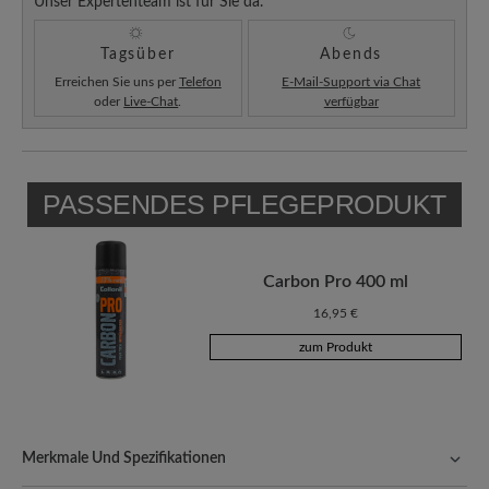
Unser Expertenteam ist für Sie da.
Tagsüber
Abends
Erreichen Sie uns per
Telefon
E-Mail-Support via Chat
oder
Live-Chat
.
verfügbar
PASSENDES PFLEGEPRODUKT
Carbon Pro 400 ml
16,95 €
zum Produkt
Merkmale Und Spezifikationen
Freeyourfeet!
Die perfekte Passform mit 100% Zehenfreiheit.