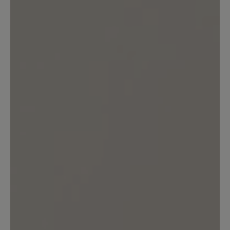
25%
Perfekt (1)
0%
Sehr gut (0)
0%
Gut (0)
25%
Akzeptierbar (1)
50%
Unbefriedigend (2)
Bewerten Sie dieses Produkt!
Teilen Sie Ihre Erfahrungen mit anderen
Kunden.
Bewertung schreiben