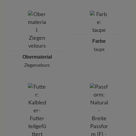
Marke:
BÄR
BÄR GmbH
Pleidelsheimer Str. 15/1, 74321 Bietigheim-Bissingen,
Deutschland
E-mail:
kundenbetreuung@baer-schuhe.de
Telefon: 0800 51 65 65 56 (gebührenfrei)
Farbe
taupe
Obermaterial
Ziegenvelours