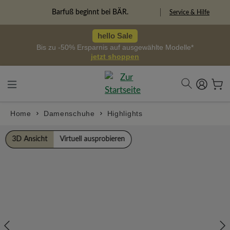
alt springen
Freiheitspioniere
Service & Hilfe
hello Sale
Bis zu -50% Ersparnis auf ausgewählte Modelle*
jetzt shoppen
Home
Damenschuhe
Highlights
Bildergalerie überspringen
3D Ansicht
Virtuell ausprobieren