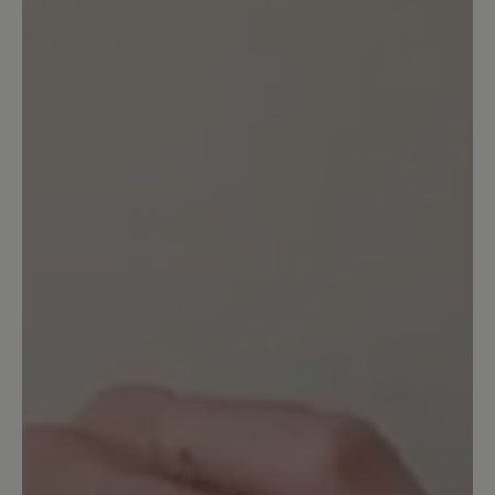
Größenangaben nicht stimmen, ist
natürlich ärgerlich.
Unser Kommentar: Wir empfehlen bei Elly
eine Nummer größer. Als Ballerina ohne
Einstellmöglichkeit muss er aber schön straff
sitzen.
18. April 2025 21:01
Bewertung mit 1 von 5 Sternen
Viel, viel zu klein
Ich liebe Bär Schuhe. Dieser Schuh ist in
der Farbe Pink wirklich unglaublich
schön. Leider stimmt die Größe 42
überhaupt nicht. Der Schuh ist