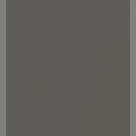
Bewerten Sie dieses Produkt!
Teilen Sie Ihre Erfahrungen mit anderen
Kunden.
Bewertung schreiben
Keine Bewertungen gefunden. Teilen Sie Ihre Erfahrungen
mit anderen.