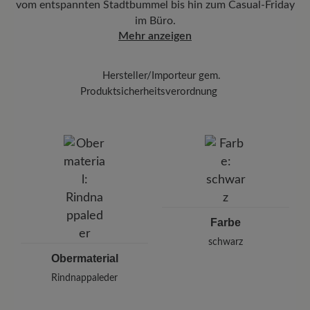
vom entspannten Stadtbummel bis hin zum Casual-Friday
und gleichmäßig mit einem weichen Tuch auf.
im Büro.
Zum Abschluss schützen Sie Ihre Schuhe mit
Mehr anzeigen
dem
Carbon Pro (400 ml)
Halten Sie dabei
einen Abstand von 20-30 cm ein.
Hersteller/Importeur gem.
Produktsicherheitsverordnung
Marke:
BÄR
BÄR GmbH
Pleidelsheimer Str. 15/1, 74321 Bietigheim-Bissingen,
Deutschland
E-mail:
kundenbetreuung@baer-schuhe.de
Telefon: 0800 51 65 65 56 (gebührenfrei)
Farbe
schwarz
Obermaterial
Rindnappaleder