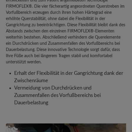
entwickelten und zum Patent angemeldeten Technologie
FIRMOFLEX®. Die vier fächerartig angeordneten Querstreben im
Vorfußbereich erzeugen durch ihren hohen Härtegrad eine
27. April 2025 18:32
erhöhte Querstabilität, ohne dabei die Flexibilität in der
Gangrichtung zu beeinträchtigen. Diese Flexibilität bleibt dank des
Bewertung mit 5 von 5 Sternen
Abstands zwischen den einzelnen FIRMOFLEX®-Elementen
Perfekte Passform auch mit
weiterhin bestehen. Abschließend verhindern die Querelemente
ein Durchdrücken und Zusammenfallen des Vorfußbereichs bei
speziellen Einlagen
Dauerbelastung. Diese innovative Technologie sorgt dafür, dass
Ihre Füße auch bei längerem Tragen stabil und komfortabel
unterstützt werden.
Ich bin begeistert von diesen
Wanderschuhen! Sie sind äußerst
Erhalt der Flexibilität in der Gangrichtung dank der
bequem und bieten einen
Zwischenräume
hervorragenden Halt – sowohl bergauf
Vermeidung von Durchdrücken und
als auch bergab. Besonders wichtig für
Zusammenfallen des Vorfußbereichs bei
mich: Ich habe Ballenprobleme und
Dauerbelastung
trage orthopädische Einlagen. Trotzdem
sitzen die Schuhe perfekt und bieten
den ganzen Tag über guten Komfort.
Klare Kaufempfehlung für alle, die Wert