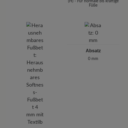
(H) - Für normale bis kräftige
Füße
Absatz
0 mm