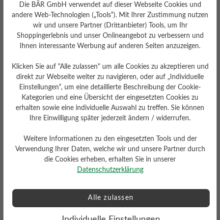
Die BÄR GmbH verwendet auf dieser Webseite Cookies und
andere Web-Technologien („Tools“). Mit Ihrer Zustimmung nutzen
wir und unsere Partner (Drittanbieter) Tools, um Ihr
Wetterschutz
Shoppingerlebnis und unser Onlineangebot zu verbessern und
Ihnen interessante Werbung auf anderen Seiten anzuzeigen.
Wasserdicht
Klicken Sie auf "Alle zulassen" um alle Cookies zu akzeptieren und
direkt zur Webseite weiter zu navigieren, oder auf „Individuelle
Einstellungen“, um eine detaillierte Beschreibung der Cookie-
Kategorien und eine Übersicht der eingesetzten Cookies zu
Bewertungen lesen
erhalten sowie eine individuelle Auswahl zu treffen. Sie können
Ihre Einwilligung später jederzeit ändern / widerrufen.
Weitere Informationen zu den eingesetzten Tools und der
5 von 5 Bewertungen
Verwendung Ihrer Daten, welche wir und unsere Partner durch
die Cookies erheben, erhalten Sie in unserer
Datenschutzerklärung
4.8 von 5 Sternen
Durchschnittliche Bewertung von
Alle zulassen
80%
Perfekt (4)
Individuelle Einstellungen