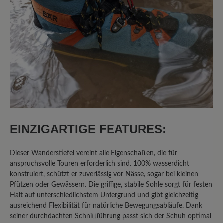
auf Bequemlichkeit und Stabilität legen
und dabei „schwierige“ Füße haben ;)
27. April 2025 06:47
Bewertung mit 5 von 5 Sternen
Sehr anpassungsfähiger Schuh,
nicht nur für die Berge
EINZIGARTIGE FEATURES:
Mit meinen kleinen Füßen ist es oftmals
sehr schwer tolles Schuhwerk zu finden.
Dieser Wanderstiefel vereint alle Eigenschaften, die für
Der Bergkomfort WP passt sich auch
anspruchsvolle Touren erforderlich sind. 100% wasserdicht
konstruiert, schützt er zuverlässig vor Nässe, sogar bei kleinen
meinem kleinen Fuß perfekt an, da er im
Pfützen oder Gewässern. Die griffige, stabile Sohle sorgt für festen
Fersenbereich super halt gibt, was
Halt auf unterschiedlichstem Untergrund und gibt gleichzeitig
durch den stabilen Halt der Schnürung
ausreichend Flexibilität für natürliche Bewegungsabläufe. Dank
unterstützt wird und der Zehenbereich
seiner durchdachten Schnittführung passt sich der Schuh optimal