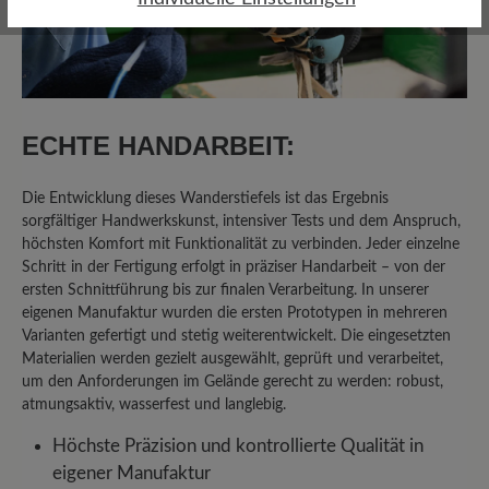
20%
Sehr gut (1)
0%
Gut (0)
0%
Akzeptierbar (0)
ECHTE HANDARBEIT:
0%
Unbefriedigend (0)
Die Entwicklung dieses Wanderstiefels ist das Ergebnis
sorgfältiger Handwerkskunst, intensiver Tests und dem Anspruch,
höchsten Komfort mit Funktionalität zu verbinden. Jeder einzelne
Bewerten Sie dieses Produkt!
Schritt in der Fertigung erfolgt in präziser Handarbeit – von der
ersten Schnittführung bis zur finalen Verarbeitung. In unserer
Teilen Sie Ihre Erfahrungen mit anderen
eigenen Manufaktur wurden die ersten Prototypen in mehreren
Varianten gefertigt und stetig weiterentwickelt. Die eingesetzten
Kunden.
Materialien werden gezielt ausgewählt, geprüft und verarbeitet,
um den Anforderungen im Gelände gerecht zu werden: robust,
Bewertung schreiben
atmungsaktiv, wasserfest und langlebig.
Höchste Präzision und kontrollierte Qualität in
eigener Manufaktur