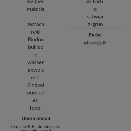
Pleidelsheimer Str. 15/1, 74321 Bietigheim-Bissingen,
Deutschland
E-mail:
kundenbetreuung@baer-schuhe.de
Telefon: 0800 51 65 65 56 (gebührenfrei)
Farbe
schwarz/grün
Obermaterial
terracare® Rindnubukleder