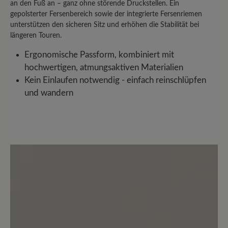
trotzdem genug Freiheit behält. Auch
an den Fuß an – ganz ohne störende Druckstellen. Ein
hier in den flacheren mitteldeutschen
gepolsterter Fersenbereich sowie der integrierte Fersenriemen
Wäldern, in denen die Touren auch mal
unterstützen den sicheren Sitz und erhöhen die Stabilität bei
längeren Touren.
länger statt höher werden, gibt der
Schuh ein perfektes Laufgefühl ohne die
Ergonomische Passform, kombiniert mit
bekannten Ermüdungsschmerzen zum
hochwertigen, atmungsaktiven Materialien
Ende der Wanderung hin. Ich freue mich
Kein Einlaufen notwendig - einfach reinschlüpfen
sehr auf viele weitere Wanderungen mit
und wandern
meinem Bär-Schuh
25. April 2025 13:26
Bewertung mit 5 von 5 Sternen
Super bequemer Wanderstiefel
Der Bär Schuh Bergkomfort WP ist
einfach fantastisch! Er bietet nicht nur