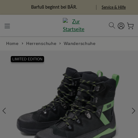
alt springen
Freiheitspioniere
Service & Hilfe
Home
Herrenschuhe
Wanderschuhe
Bildergalerie überspringen
LIMITED EDITION