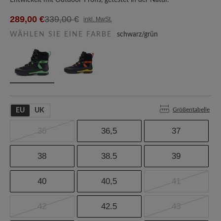
Entwickelt mit Outdoor-Profis, getestet in der Natur.
289,00 €
339,00 €
inkl. MwSt.
WÄHLEN SIE EINE FARBE
schwarz/grün
Größentabelle
EU
UK
36
36,5
37
38
38.5
39
40
40,5
41
42
42.5
43