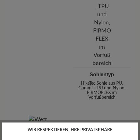
Sohlentyp
HikeTec Sohle aus PU,
Gummi, TPU und Nylon,
FIRMOFLEX im
Vorfußbereich
WIR RESPEKTIEREN IHRE PRIVATSPHÄRE