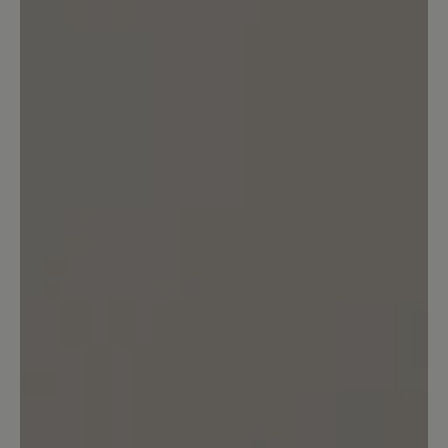
25. April 2025 12:01
Bewertung mit 5 von 5 Sternen
Sehr bequem
Ein super bequemer Wanderschuh.
Reinschlüpfen, loslaufen, ohne Drücken
und ohne Blasen auch nach langen
Wanderungen. Wir nutzen ihn auch im
anspruchsvollen Gelände und sind mit
dem Grip und dem Halt dort sehr
zufrieden.