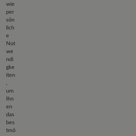
wie
per
sön
lich
e
Not
we
ndi
gke
iten
,
um
Ihn
en
das
bes
tmö