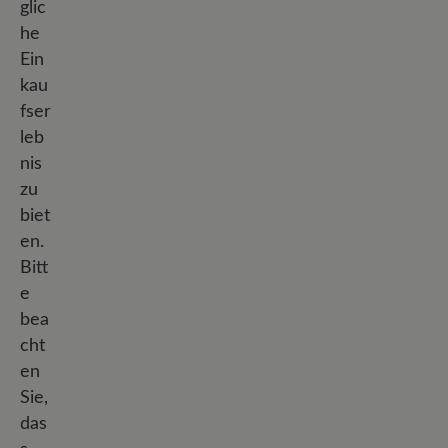
glic
he
Ein
kau
fser
leb
nis
zu
biet
en.
Bitt
e
bea
cht
en
Sie,
das