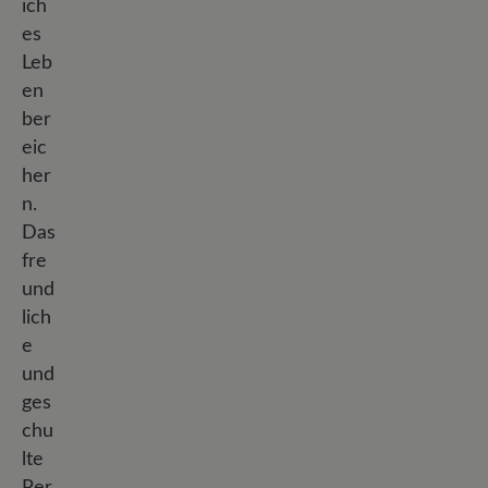
ich
es
Leb
en
ber
eic
her
n.
Das
fre
und
lich
e
und
ges
chu
lte
Per