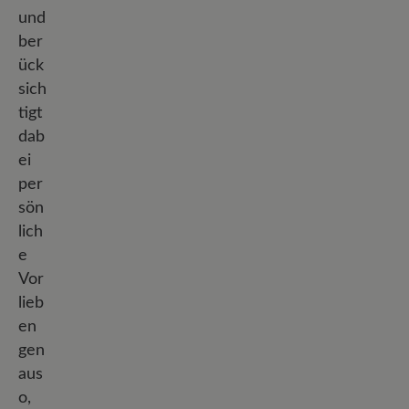
und
ber
ück
sich
tigt
dab
ei
per
sön
lich
e
Vor
lieb
en
gen
aus
o,