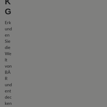
K
G
Erk
und
en
Sie
die
We
lt
von
BÄ
R
und
ent
dec
ken