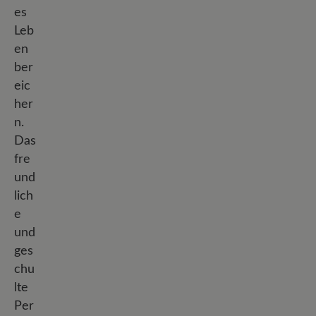
es
Leb
en
ber
eic
her
n.
Das
fre
und
lich
e
und
ges
chu
lte
Per