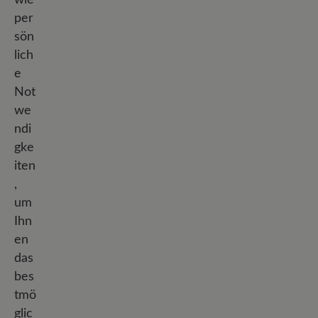
per
sön
lich
e
Not
we
ndi
gke
iten
,
um
Ihn
en
das
bes
tmö
glic