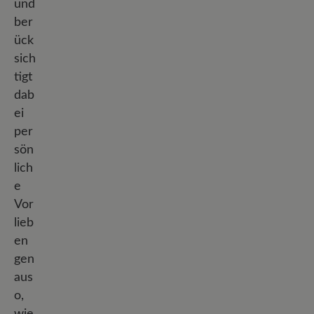
und
ber
ück
sich
tigt
dab
ei
per
sön
lich
e
Vor
lieb
en
gen
aus
o,
wie