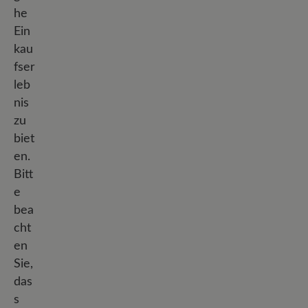
he
Ein
kau
fser
leb
nis
zu
biet
en.
Bitt
e
bea
cht
en
Sie,
das
s