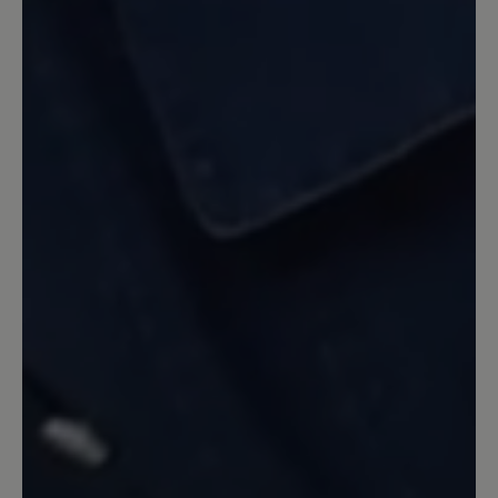
Unser Kommentar: Unsere Statistik zeigt,
dass unsere Herren am häufigsten auf
gedeckte dunkle Farbe zurückgreifen. Daher
entwickeln wir auch unsere Modelle in den
beliebten Farben und Produzieren in den
Farben die sich am besten verkaufen. Wie
Ihnen bereits mitgeteilt wurde kann eine
Sonderanfertigung gegen Aufpreis auch in
anderen Farben erfolgen. Wir hoffen hier auf
Ihr Verständnis.