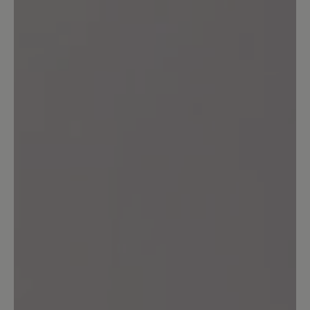
Top!
16. März 2020 13:17
Bewertung mit 4 von 5 Sternen
bequem!!!
....allerdings sollen bei allen "Agnello"
Modellen die Mokassinnaht in der Farbe
vom Innenfutter sein. (wirkt
jugendlicher).
16. März 2020 08:32
Bewertung mit 5 von 5 Sternen