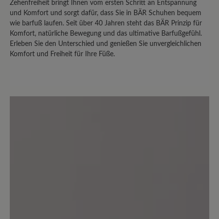
Zehenfreiheit bringt Ihnen vom ersten Schritt an Entspannung
Teilen Sie Ihre Erfahrungen mit anderen
und Komfort und sorgt dafür, dass Sie in BÄR Schuhen bequem
wie barfuß laufen. Seit über 40 Jahren steht das BÄR Prinzip für
Kunden.
Komfort, natürliche Bewegung und das ultimative Barfußgefühl.
Erleben Sie den Unterschied und genießen Sie unvergleichlichen
Bewertung schreiben
Komfort und Freiheit für Ihre Füße.
Sortiert nach
6
Bewertungen
2. November 2020 08:41
Bewertung mit 5 von 5 Sternen
Unglaublich bequem!
Der 'Agnello' sieht gut aus, jeder Schritt
fühlt sich gut an! Was will man mehr?!