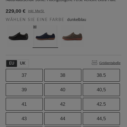
Naturkautschuk-Sohle. Hochgezogene Ferse verleiht extra Halt.
229,00 €
inkl. MwSt.
WÄHLEN SIE EINE FARBE
dunkelblau
Größentabelle
EU
UK
37
38
38.5
39
40
40,5
41
42
42.5
43
44
44,5