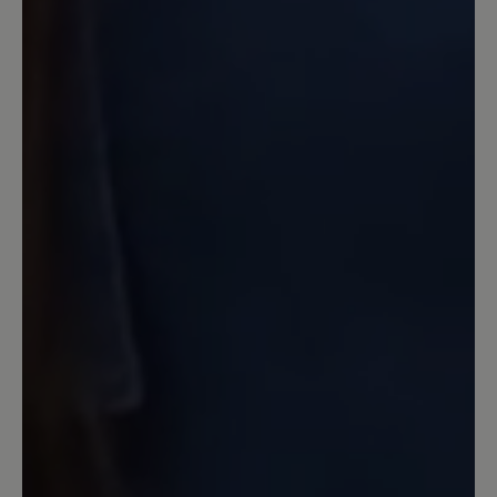
13. März 2020 13:13
Bewertung mit 4 von 5 Sternen
Angello
Mein dritter Bär, und wie immer sehr
bequem,gute Verarbeitung,,bis auf die
wirklich zu kurzen Schnürsenkel
unverständlich bei dem Preis. Habe
halbe Nr größer genommen.
13. März 2020 09:33
Bewertung mit 4 von 5 Sternen