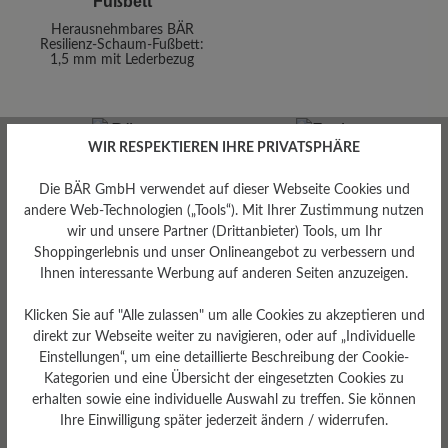
Fußbett
Herausnehmbares BÄR
Resilienz-Schaum-Fußbett:
1,5 mm mit Lederbezug
WIR RESPEKTIEREN IHRE PRIVATSPHÄRE
Die BÄR GmbH verwendet auf dieser Webseite Cookies und
andere Web-Technologien („Tools“). Mit Ihrer Zustimmung nutzen
wir und unsere Partner (Drittanbieter) Tools, um Ihr
Dämpfungsgrad
Shoppingerlebnis und unser Onlineangebot zu verbessern und
Funktionalität
gering
Ihnen interessante Werbung auf anderen Seiten anzuzeigen.
Atmungsaktiv
Klicken Sie auf "Alle zulassen" um alle Cookies zu akzeptieren und
direkt zur Webseite weiter zu navigieren, oder auf „Individuelle
Einstellungen“, um eine detaillierte Beschreibung der Cookie-
Kategorien und eine Übersicht der eingesetzten Cookies zu
erhalten sowie eine individuelle Auswahl zu treffen. Sie können
Ihre Einwilligung später jederzeit ändern / widerrufen.