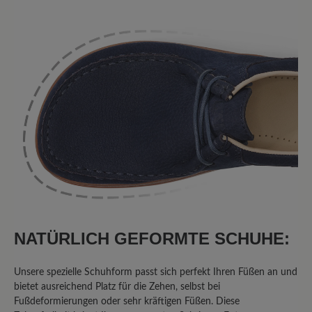
6 von 6 Bewertungen
4.5 von 5 Sternen
Durchschnittliche Bewertung von
50%
Perfekt (3)
50%
Sehr gut (3)
0%
Gut (0)
0%
Akzeptierbar (0)
0%
Unbefriedigend (0)
NATÜRLICH GEFORMTE SCHUHE:
Unsere spezielle Schuhform passt sich perfekt Ihren Füßen an und
bietet ausreichend Platz für die Zehen, selbst bei
Bewerten Sie dieses Produkt!
Fußdeformierungen oder sehr kräftigen Füßen. Diese