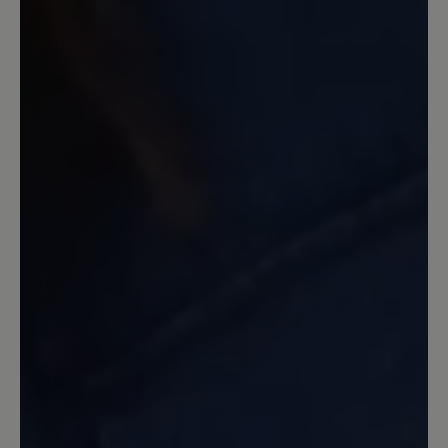
Warum???
Ich habe inzwischen mehr als 3 Paar
dieses Modells gekauft und abgetragen.
Auf eine Aufarbeitung habe ich
verzichtet. Inzwischen ist die
freundliche hellblaue Farbe nicht mehr
im Angebot. Auf Nachfrage wurde mir
ein exorbitanter Preis für eine
Einzelanfertigung angeboten. Die Farbe
ist immer ruckzuck ausverkauft. Mir
unverständlich, dass sie, die dem Schuh
noch sommerliche Frische und etwas
jugendliche Pfiffigkeit verleiht, aus dem
Programm genommen wurde. Die
dunklen Farben wirken im Sommer wie
Alt-Männerschuhe.