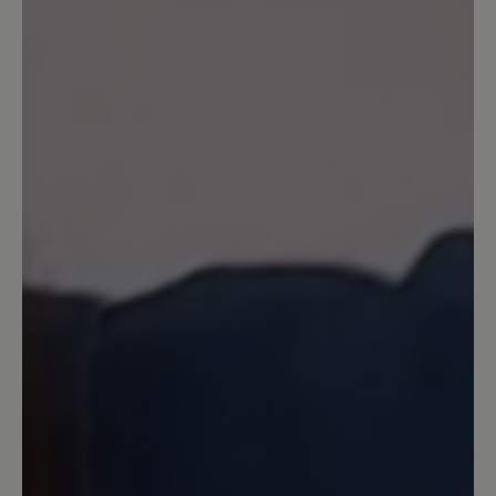
Agnello
Sehr bequemer Schuh - man läuft sehr
weich - habe schon 3 Paar - werde jetzt
das erste überholen lassen -
13. März 2020 14:56
Bewertung mit 5 von 5 Sternen
Wunderbar!
Der beste Schuhe überhaupt und
hoffentlich bleibt auch dieser weiterhin
im Bär-Bestand :-) Auch die
Naturkautschuksohle! Sollte man auf die
billigere PU-Sohle umsteigen - wollen.