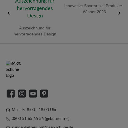
old
Innovative Sportartikel Produkte
R
- Winner 2023
Auszeichnung für
hervorragendes Design
Facebook
Instagram
YouTube
Pinterest
Mo – Fr 8:00 - 18:00 Uhr
0800 51 65 65 56 (gebührenfrei)
kundenbetreuung@baer-schuhe.de