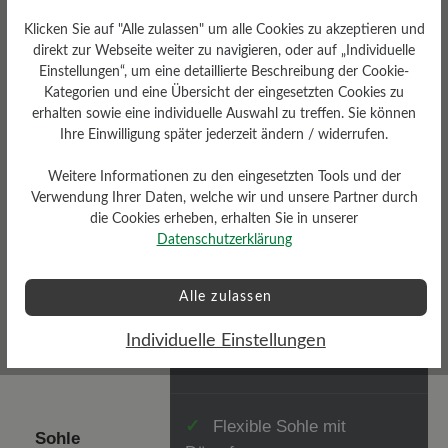
Klicken Sie auf "Alle zulassen" um alle Cookies zu akzeptieren und
direkt zur Webseite weiter zu navigieren, oder auf „Individuelle
Einstellungen“, um eine detaillierte Beschreibung der Cookie-
BÄR Schuhe
Kategorien und eine Übersicht der eingesetzten Cookies zu
erhalten sowie eine individuelle Auswahl zu treffen. Sie können
Ihre Einwilligung später jederzeit ändern / widerrufen.
Weitere Informationen zu den eingesetzten Tools und der
Breiter Zehenraum für
✓
Verwendung Ihrer Daten, welche wir und unsere Partner durch
Zehenraum
natürliche Ausbreitung
die Cookies erheben, erhalten Sie in unserer
Datenschutzerklärung
Alle zulassen
Null Absatz für gesunde
✓
Absatzhöhe
Individuelle Einstellungen
Haltung
Flexible Sohle mit
✓
Sohle