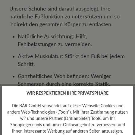
Unsere Schuhe sind darauf ausgelegt, Ihre
natürliche Fußfunktion zu unterstützen und so
indirekt den gesamten Körper zu entlasten.
Natürliche Ausrichtung: Hilft,
Fehlbelastungen zu vermeiden.
Aktive Muskulatur: Stärkt den Fuß bei jedem
Schritt.
Ganzheitliches Wohlbefinden: Weniger
Schmerzen durch eine korrekte Statik.
WIR RESPEKTIEREN IHRE PRIVATSPHÄRE
Die BÄR GmbH verwendet auf dieser Webseite Cookies und
Damenschuhe
andere Web-Technologien („Tools“). Mit Ihrer Zustimmung nutzen
wir und unsere Partner (Drittanbieter) Tools, um Ihr
Shoppingerlebnis und unser Onlineangebot zu verbessern und
Herrenschuhe
Ihnen interessante Werbung auf anderen Seiten anzuzeigen.