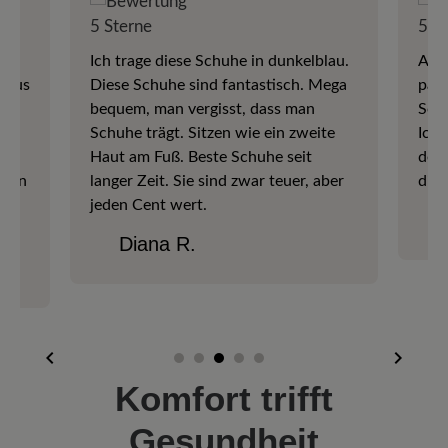
e
Ich trage diese Schuhe in dunkelblau.
Ausg
algus
Diese Schuhe sind fantastisch. Mega
pas
bequem, man vergisst, dass man
So e
Schuhe trägt. Sitzen wie ein zweite
Ich 
n
Haut am Fuß. Beste Schuhe seit
den 
 ein
langer Zeit. Sie sind zwar teuer, aber
dies
be
jeden Cent wert.
Diana R.
Komfort trifft
Gesundheit