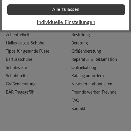
Alle zulassen
Individuelle Einstellungen
Top-Themen
Service
Zehenfreiheit
Bestellung
Hallux valgus Schuhe
Beratung
Tipps für gesunde Füsse
Größenberatung
Barfussschuhe
Reparatur & Reklamation
Schuhweite
Onlinekatalog
Schuhbreite
Katalog anfordern
Größenberatung
Newsletter abonnieren
BÄR Tragegefühl
Freunde werben Freunde
FAQ
Kontakt