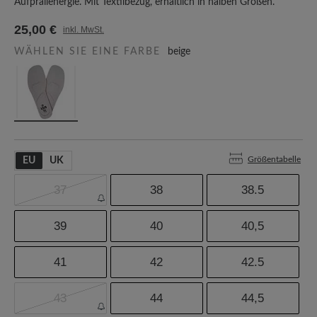
Aufprallenergie. Mit Textilbezug, erhältlich in halben Größen.
25,00 €
inkl. MwSt.
WÄHLEN SIE EINE FARBE
beige
Größentabelle
EU
UK
37
38
38.5
39
40
40,5
41
42
42.5
43
44
44,5