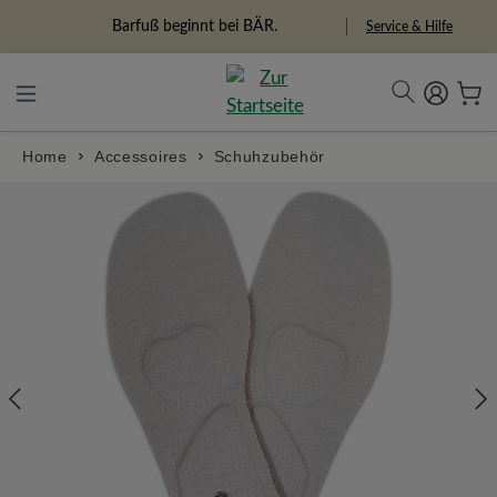
alt springen
Freiheitspioniere
Service & Hilfe
Home
Accessoires
Schuhzubehör
Bildergalerie überspringen