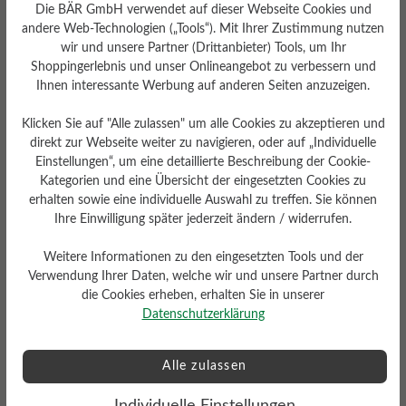
Die BÄR GmbH verwendet auf dieser Webseite Cookies und
Schlanke Passform
andere Web-Technologien („Tools“). Mit Ihrer Zustimmung nutzen
wir und unsere Partner (Drittanbieter) Tools, um Ihr
Shoppingerlebnis und unser Onlineangebot zu verbessern und
Ihnen interessante Werbung auf anderen Seiten anzuzeigen.
Bewertungen lesen
Klicken Sie auf "Alle zulassen" um alle Cookies zu akzeptieren und
direkt zur Webseite weiter zu navigieren, oder auf „Individuelle
Einstellungen“, um eine detaillierte Beschreibung der Cookie-
0 von 0 Bewertungen
Kategorien und eine Übersicht der eingesetzten Cookies zu
erhalten sowie eine individuelle Auswahl zu treffen. Sie können
Ihre Einwilligung später jederzeit ändern / widerrufen.
Durchschnittliche Bewertung von
Weitere Informationen zu den eingesetzten Tools und der
Verwendung Ihrer Daten, welche wir und unsere Partner durch
die Cookies erheben, erhalten Sie in unserer
Bewerten Sie dieses Produkt!
Datenschutzerklärung
Teilen Sie Ihre Erfahrungen mit anderen
Alle zulassen
Kunden.
Individuelle Einstellungen