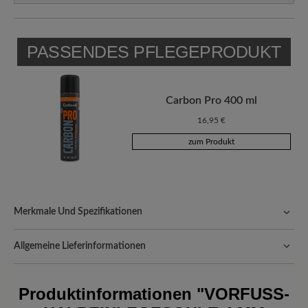
PASSENDES PFLEGEPRODUKT
Carbon Pro 400 ml
16,95 €
zum Produkt
Merkmale Und Spezifikationen
Passform:
Schlanke Passform
Allgemeine Lieferinformationen
Versand- und Verpackungskosten:
Unsere Standardkosten
betragen 5,90€ und werden automatisch Ihrem Warenkorb
Produktinformationen
"VORFUSS-H
hinzugefügt – unabhängig vom Bestellwert.