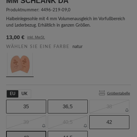
M SCHLANK DA
Produktnummer:
4496-219-09,0
Halbeinlegesohle mit 4 mm Volumenausgleich im Vorfußbereich
und Lederbezug. Erhältlich in ganzen Größen.
13,00 €
inkl. MwSt.
WÄHLEN SIE EINE FARBE
natur
Größentabelle
EU
UK
35
36,5
38
39
40,5
42