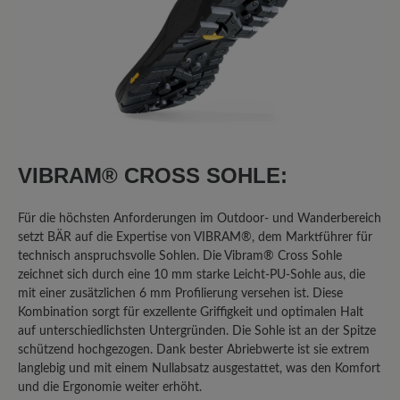
Bewertung mit 2 von 5 Sternen
Schönwetterwanderschuh - nur für
Trockenwanderungen zu empfehlen
Ich "teste" den Schuh jetzt seit zwei
Jahren. Er ist bequem und die Ferse
VIBRAM® CROSS SOHLE:
wird gut gehalten. Ganz großes Defizit
(für einen Wanderschuh!) ist die
Für die höchsten Anforderungen im Outdoor- und Wanderbereich
Tatsache, dass man ihn ausschließlich
setzt BÄR auf die Expertise von VIBRAM®, dem Marktführer für
bei trockenem Wetter nutzen kann.
technisch anspruchsvolle Sohlen. Die Vibram® Cross Sohle
Sobald es auch nur nieselt, sind die
zeichnet sich durch eine 10 mm starke Leicht-PU-Sohle aus, die
Socken durch. (Bei der Herrenversion
mit einer zusätzlichen 6 mm Profilierung versehen ist. Diese
ist es übrigens nicht so extrem. Die trägt
Kombination sorgt für exzellente Griffigkeit und optimalen Halt
mein Mann und hat das "nasse Socken
auf unterschiedlichsten Untergründen. Die Sohle ist an der Spitze
Problem" nicht in dem Ausmaß.)
schützend hochgezogen. Dank bester Abriebwerte ist sie extrem
langlebig und mit einem Nullabsatz ausgestattet, was den Komfort
und die Ergonomie weiter erhöht.