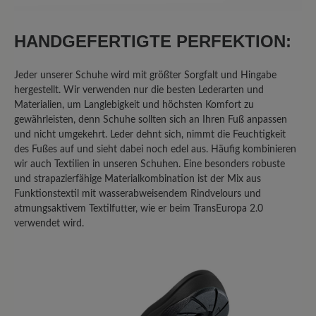
25%
Akzeptierbar (2)
0%
Unbefriedigend (0)
HANDGEFERTIGTE PERFEKTION:
Jeder unserer Schuhe wird mit größter Sorgfalt und Hingabe
hergestellt. Wir verwenden nur die besten Lederarten und
Bewerten Sie dieses Produkt!
Materialien, um Langlebigkeit und höchsten Komfort zu
gewährleisten, denn Schuhe sollten sich an Ihren Fuß anpassen
Teilen Sie Ihre Erfahrungen mit anderen
und nicht umgekehrt. Leder dehnt sich, nimmt die Feuchtigkeit
des Fußes auf und sieht dabei noch edel aus. Häufig kombinieren
Kunden.
wir auch Textilien in unseren Schuhen. Eine besonders robuste
und strapazierfähige Materialkombination ist der Mix aus
Bewertung schreiben
Funktionstextil mit wasserabweisendem Rindvelours und
atmungsaktivem Textilfutter, wie er beim TransEuropa 2.0
verwendet wird.
Sortiert nach
8
Bewertungen
22. Februar 2026 11:51