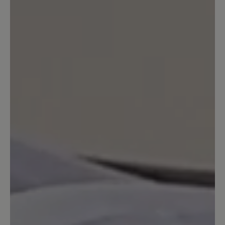
Ein guter Schuh, stabil, Zehenfreiheit.
Nicht allwetterfest, da durch das Netz
Wasser eindringen kann. Dafür habe ich
ihn aber auch nicht gekauft. Gleich beim
ersten Tragen 45 Minuten Nordic
walking damit gemacht. Keine Blasen,
keine Beschwerden. Etwas schwer, aber
dadurch auch stabil. Ich nutze ihn
hauptsächlich in unwegsamem Gelände
und habe immer einen guten Stand. Ich
bin sehr zufrieden. Einziger Grund zur
Beschwerde: Der Schnürsenkel ist jetzt
gerissen nach erst ca 1/2 Jahr (wobei ich
die Schuhe nur am Wochenende trage,
also nicht sehr oft). Aber ich bin
trotzdem sehr zufrieden.