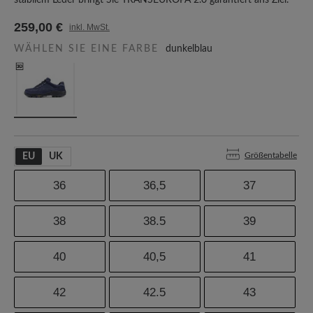
stabilem Leder bringt Sie TRANSEUROPA 2.0 garantiert ans Ziel.
259,00 €
inkl. MwSt.
WÄHLEN SIE EINE FARBE
dunkelblau
Größentabelle
EU
UK
36
36,5
37
38
38.5
39
40
40,5
41
42
42.5
43