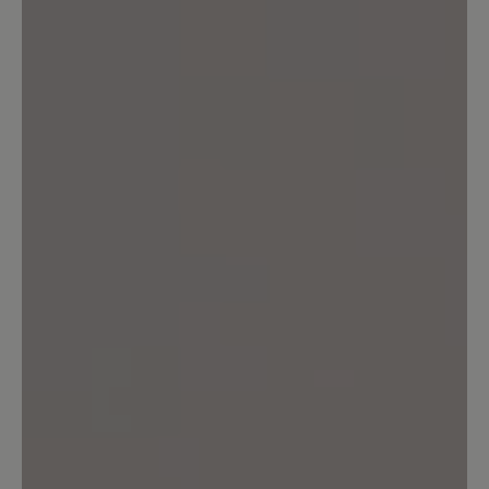
Bewertung mit 5 von 5 Sternen
Einfach Perfekt
Ich habe den Schuh zwar erst kurz aber
kann jetzt schon sagen, reinschlüpfen
und sich einfach nur wohlfühlen :-) ...
Das habe ich schon lange nicht mehr
erlebt, er trägt sich wirklich angenehm
leicht und passt super. Vielen Dank für
den tollen Schuh.
16. März 2020 08:02
Bewertung mit 4 von 5 Sternen
Zufrieden