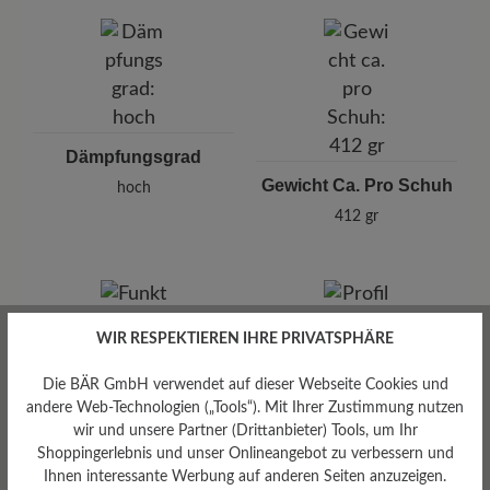
Dämpfungsgrad
Gewicht Ca. Pro Schuh
hoch
412 gr
WIR RESPEKTIEREN IHRE PRIVATSPHÄRE
Die BÄR GmbH verwendet auf dieser Webseite Cookies und
Profilierung
andere Web-Technologien („Tools“). Mit Ihrer Zustimmung nutzen
griffig
wir und unsere Partner (Drittanbieter) Tools, um Ihr
Funktionalität
Shoppingerlebnis und unser Onlineangebot zu verbessern und
Ihnen interessante Werbung auf anderen Seiten anzuzeigen.
Atmungsaktiv