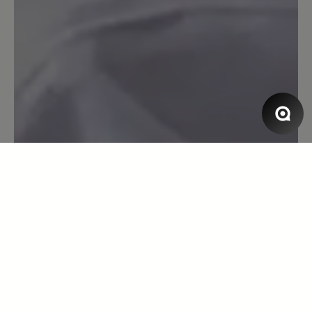
13. März 2020 08:18
Bewertung mit 5 von 5 Sternen
Toller Laufschuh
Toller Laufschuh, super bequem, Blasen
ein Fremdwort, erster Sportschuh der
einigermaßen Wasserdicht ist. Leider
löst sich die Innenpolsterung
inzwischen auf - nach gefühlten
3000km bei Wind und Wetter und über
10 Jahren Tragedauer und mind. 3
neuen Sohlen. P.S. Habe heute neue
Bestellt...