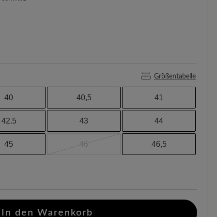
Größentabelle
40
40,5
41
42.5
43
44
45
46
46,5
In den Warenkorb