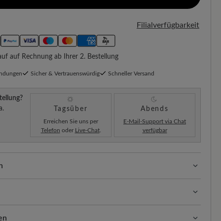
Filialverfügbarkeit
f auf Rechnung ab Ihrer 2. Bestellung
endungen
Sicher & Vertrauenswürdig
Schneller Versand
tellung?
a.
Tagsüber
Abends
Erreichen Sie uns per
E-Mail-Support via Chat
Telefon
oder
Live-Chat
.
verfügbar
n
ssform mit 100% Zehenfreiheit. Natürlich geformte
llt.
, strapazierfähige Oberfläche, die Langlebigkeit und
ge Behandlung Ihrer Schuhe ist der Schlüssel zu
en
bustes Leder ist super pflegeleicht.