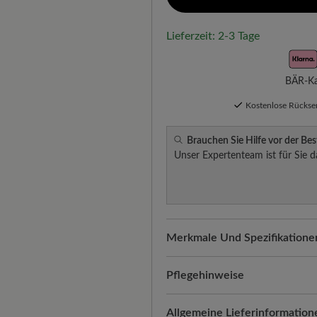
Lieferzeit: 2-3 Tage
BÄR-Kau
Kostenlose Rücks
Brauchen Sie Hilfe vor der Bes
Unser Expertenteam ist für Sie d
Merkmale Und Spezifikatione
Freeyourfeet!
Die perfekte Pa
Schuhe, handgefertigt hergeste
Pflegehinweise
Qualität, die man spürt:
Glatte
Eine gründliche und regelmäßi
Allgemeine Lieferinformation
Alltagstauglichkeit vereint. Ro