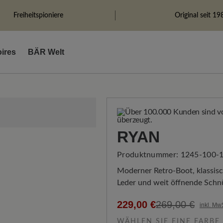
Freiheitspioniere
Original seit 19
ires
BÄR Welt
RYAN
Produktnummer:
1245-100-1
Moderner Retro-Boot, klassisc
Leder und weit öffnende Schnü
229,00 €
269,00 €
inkl. Mw
WÄHLEN SIE EINE FARBE