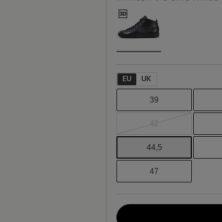
EU
UK
39
42
44,5
47