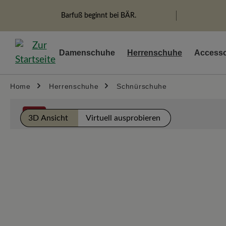
springen
Zur Hauptnavigation springen
Barfuß beginnt bei BÄR.
Damenschuhe
Herrenschuhe
Accesso
Home
Herrenschuhe
Schnürschuhe
Bildergalerie überspringen
%
3D Ansicht
Virtuell ausprobieren