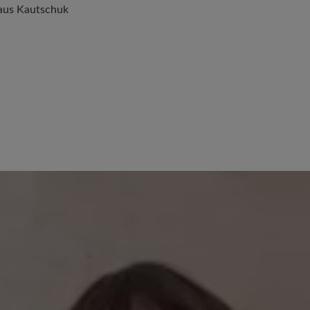
 aus Kautschuk
 von 5 von 5 Sternen
26. März 2025 17:14
100%
Bewertung mit 5 von 5
0%
Schöner bequeme
0%