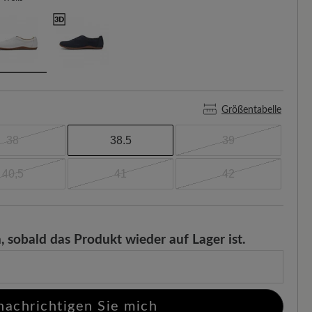
Größentabelle
38
38.5
39
40,5
41
42
, sobald das Produkt wieder auf Lager ist.
nachrichtigen Sie mich