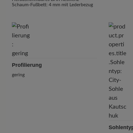
Schaum-Fußbett: 4 mm mit Lederbezug
Profilierung
gering
Sohlenty