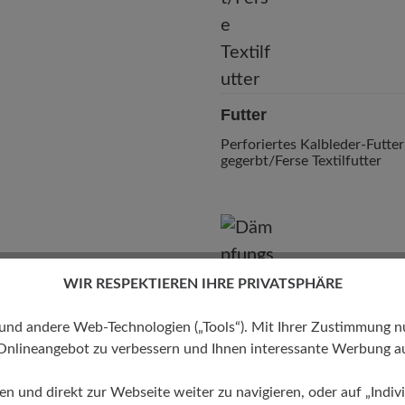
Futter
Perforiertes Kalbleder-Futte
gegerbt/Ferse Textilfutter
WIR RESPEKTIEREN IHRE PRIVATSPHÄRE
 andere Web-Technologien („Tools“). Mit Ihrer Zustimmung nutz
Dämpfungsgrad
Onlineangebot zu verbessern und Ihnen interessante Werbung au
gering
ren und direkt zur Webseite weiter zu navigieren, oder auf „Indivi