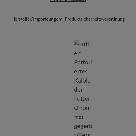
Hersteller/Importeur gem. Produktsicherheitsverordnung
Marke:
BÄR
BÄR GmbH
leidelsheimer Str. 15/1, 74321 Bietigheim-Bissingen, Deutschla
E-mail:
kundenbetreuung@baer-schuhe.de
Telefon: 0800 51 65 65 56 (gebührenfrei)