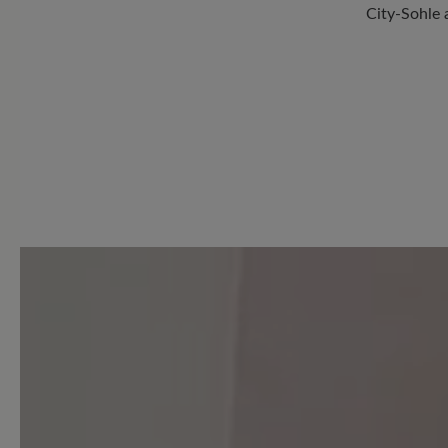
City-Sohle
1 von 1 Bewertungen
5 von 5 Sternen
Durchschnittliche Bewertung
Perfekt (1)
Sehr gut (0)
Gut (0)