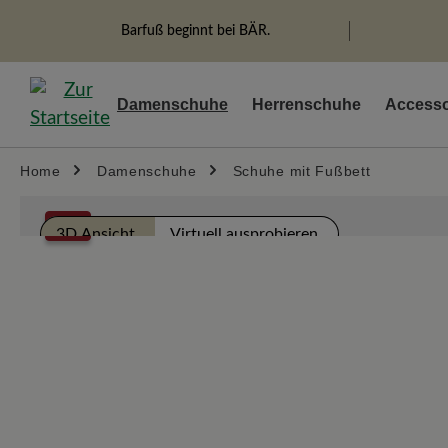
springen
Zur Hauptnavigation springen
Barfuß beginnt bei BÄR.
Damenschuhe
Herrenschuhe
Accesso
Home
Damenschuhe
Schuhe mit Fußbett
Bildergalerie überspringen
%
3D Ansicht
Virtuell ausprobieren