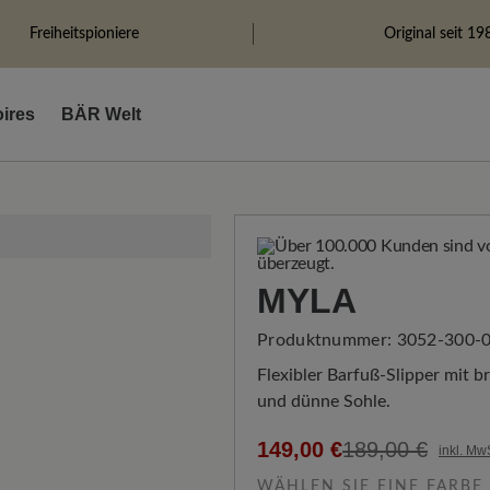
Freiheitspioniere
Original seit 19
ires
BÄR Welt
MYLA
Produktnummer:
3052-300-0
Flexibler Barfuß-Slipper mit 
und dünne Sohle.
149,00 €
189,00 €
inkl. Mw
WÄHLEN SIE EINE FARBE