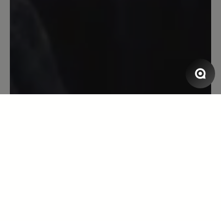
erleichtert mir das Laufen enorm.Der
Schuh ist jeden Cent wert.ich werde ihn
mir noch in einer anderen Farbe kaufen.
13. April 2023 07:20
Bewertung mit 5 von 5 Sternen
Super bequem!
Aufgrund diverser Fussprobleme mein
erstes paar Bärschuhe. Sämtliche
Komfortschuhe anderer Hersteller sind
im Vorfussbereich für mich zu eng.
Aufgrund Arztempfehlung diesen Schuh
gekauft und hier drückt nichts! Perfekt!
Wenn jetzt noch die Einlagen vom