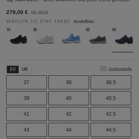
Tag. Stabil laufen – sicher ankommen und jeden Schritt genießen.
279,00 €
inkl. MwSt.
WÄHLEN SIE EINE FARBE
dunkelblau
Größentabelle
EU
UK
37
38
38.5
39
40
40,5
41
42
42.5
43
44
44,5