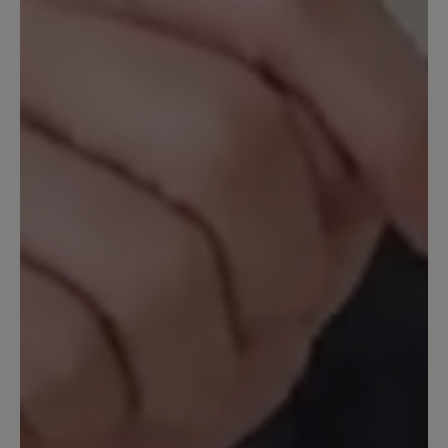
Passformprobleme keine Garantie übernehmen
können. Sie haben 14 Tage nach Kauf Zeit, um
den guten Sitz der Schuhe zu probieren.
25. Dezember 2023 09:58
Bewertung mit 5 von 5 Sternen
Endlich schmerzfrei
Im Frühjahr 2023 gekauft weil ich all
meine Schuhe wegen Arthrose im
Großzeh maximal 2 Stunden tragen
konnte. Jetzt kann ich 8-10 Stunden
täglich im Verkauf damit arbeiten und
habe null Schmerzen. Die Schuhe sind
ohne Einlagen besser als anderen mit
meinen verordneten Einlagen. Einzig die