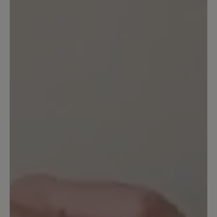
Bewertung mit 1 von 5 Sternen
Schuhe nicht tragbar
Leider kann ich die positiven Angaben
dieses Schuhs nicht bestätigen. Bei
einem ersten Spaziergang bin ich
mehrfach beidseitig umgeknickt.
Achtung: Als Mangel wurde dies leider
nicht anerkannt. Der Schuh wird nicht
zurück genommen. Ebenso war die
Hitzeentwicklung des Schuhs sehr stark
und das bei 23 Grad im Schatten. Das
kenne ich so nicht mal von
Volllederschuhen. Schade.
Unser Kommentar: Bitte haben Sie
Verständnis, dass wir für individuelle