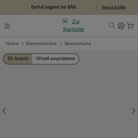
alt springen
Freiheitspioniere
Service & Hilfe
Home
Damenschuhe
Sportschuhe
Bildergalerie überspringen
3D Ansicht
Virtuell ausprobieren