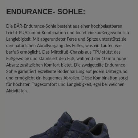
Oberteil; allen gemeinsam ist die
ENDURANCE- SOHLE:
rutschige Sohle. Im Winter auf Eis -
keine Chance! Was eine echte
Die BÄR-Endurance-Sohle besteht aus einer hochbelastbaren
Gummisohle noch an Haftung hat, fehlt
Leicht-PU/Gummi-Kombination und bietet eine außergewöhnlich
hier vollends! Ich habe im Auto -
Langlebigkeit. Mit abgerundeter Ferse und Spitze unterstützt sie
austattungsbedingt - eine
den natürlichen Abrollvorgang des Fußes, was ein Laufen wie
Metallpedalerie; auch hier ist mit dem
barfuß ermöglicht. Das Mittelfuß-Chassis aus TPU stützt das
Sohlenmix, wenn er denn einmal feucht
Fußgewölbe und stabilisiert den Fuß, während der 10 mm hohe
werden sollte, Vorsicht geboten! Da
Absatz zusätzlichen Komfort bietet. Die zweigeteilte Endurance-
Sohle garantiert exzellente Bodenhaftung auf jedem Untergrund
gibt's kein Halten! ich hatte mir sogar
und ermöglicht ein bequemes Abrollen. Diese Kombination sorgt
von einem "Mister-Minute-Shop" in
für höchsten Tragekomfort und Langlebigkeit, egal bei welchen
einem Kaufhaus eine "echte"
Aktivitäten.
Gummisohle aufkleben lassen - dann
ging's.. Schade, eigentlich... denn sonst
sind die Schuhe von Bär wirklich gut
verarbeitet, für mich immer passend
und in jedem Fall ihr Geld wert.