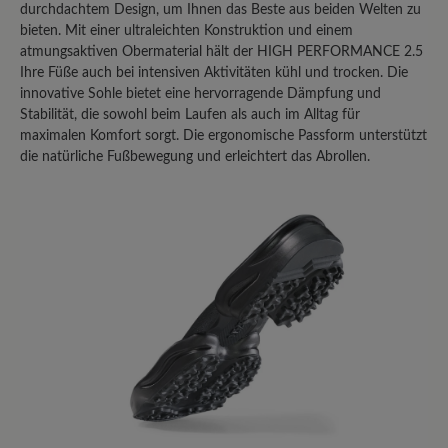
Teilen Sie Ihre Erfahrungen mit anderen
durchdachtem Design, um Ihnen das Beste aus beiden Welten zu
bieten. Mit einer ultraleichten Konstruktion und einem
Kunden.
atmungsaktiven Obermaterial hält der HIGH PERFORMANCE 2.5
Ihre Füße auch bei intensiven Aktivitäten kühl und trocken. Die
Bewertung schreiben
innovative Sohle bietet eine hervorragende Dämpfung und
Stabilität, die sowohl beim Laufen als auch im Alltag für
maximalen Komfort sorgt. Die ergonomische Passform unterstützt
die natürliche Fußbewegung und erleichtert das Abrollen.
Sortiert nach
1
-
10
von
22
Bewertungen
27. Februar 2026 13:38
Bewertung mit 3 von 5 Sternen
Fast perfekter Allrounder
Ich habe mehrere High Performance
Schuhe, sowohl mit Mixed-
Obermaterial, als auch mit Leder-