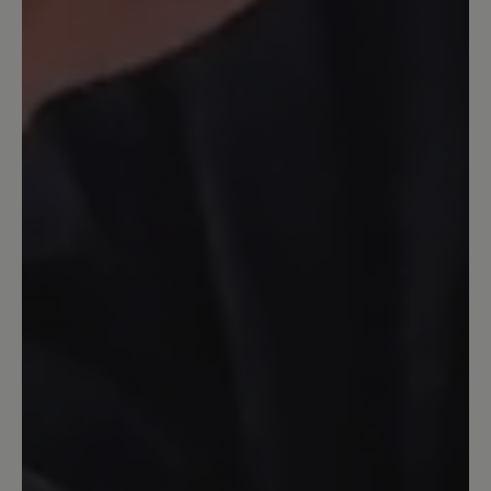
klobige Form stört mich etwas…
14. September 2023 14:23
Bewertung mit 5 von 5 Sternen
Katharina
Obwohl ich schon viele Schuhe von Bär
trage muss ich sagen,daß dieser Schuh
einzigartig ist.Hier stimmt alles.Dieser
Schuh ist ei e Wohltat für die Füße.
Anziehen und loslaufen. Egal auf
welchem Untergrund egal wieviel
Kilometer die Füße bleiben
entspannt.Nach einer Hallux Operation
im Januar habe ich h immer noch
Schmerzen beim Laufen dieser Schuh