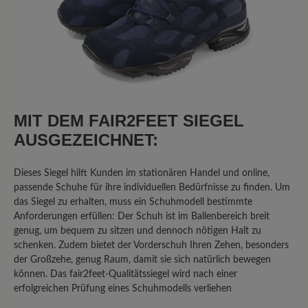
11. September 2025 11:06
Bewertung mit 1 von 5 Sternen
Klobiger Schuh in schöner Farbe
MIT DEM FAIR2FEET SIEGEL
Ich habe diesen Schuh gewählt, da ich
Problemfüsse habe und einen
AUSGEZEICHNET:
bequemen Freizeitschuh in grün
gesucht habe. Glücklich bin ich damit
Dieses Siegel hilft Kunden im stationären Handel und online,
jedoch nicht. Die Sohle hat kein
passende Schuhe für ihre individuellen Bedürfnisse zu finden. Um
Abrollverhalten, das Innenteil besteht
das Siegel zu erhalten, muss ein Schuhmodell bestimmte
Anforderungen erfüllen: Der Schuh ist im Ballenbereich breit
aus nicht atmungsaktivem Material, das
genug, um bequem zu sitzen und dennoch nötigen Halt zu
schon nach einmaligem Tragen
schenken. Zudem bietet der Vorderschuh Ihren Zehen, besonders
unangenehm riecht. Die Schuhe sind
der Großzehe, genug Raum, damit sie sich natürlich bewegen
klobig und nach 1 stündigem
können. Das fair2feet-Qualitätssiegel wird nach einer
Spaziergang hatte ich sehr gestresste
erfolgreichen Prüfung eines Schuhmodells verliehen
Knie aufgrund des mangelnden