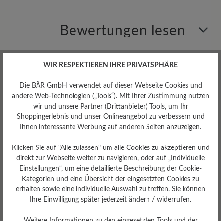
Bewertungen lesen
1 von 1 Bewertungen
WIR RESPEKTIEREN IHRE PRIVATSPHÄRE
Die BÄR GmbH verwendet auf dieser Webseite Cookies und
andere Web-Technologien („Tools“). Mit Ihrer Zustimmung nutzen
5 von 5 Sternen
Durchschnittliche Bewertung von
wir und unsere Partner (Drittanbieter) Tools, um Ihr
Shoppingerlebnis und unser Onlineangebot zu verbessern und
Ihnen interessante Werbung auf anderen Seiten anzuzeigen.
100%
Perfekt (1)
Klicken Sie auf "Alle zulassen" um alle Cookies zu akzeptieren und
0%
Sehr gut (0)
direkt zur Webseite weiter zu navigieren, oder auf „Individuelle
Einstellungen“, um eine detaillierte Beschreibung der Cookie-
0%
Gut (0)
Kategorien und eine Übersicht der eingesetzten Cookies zu
erhalten sowie eine individuelle Auswahl zu treffen. Sie können
0%
Akzeptierbar (0)
Ihre Einwilligung später jederzeit ändern / widerrufen.
0%
Unbefriedigend (0)
Weitere Informationen zu den eingesetzten Tools und der