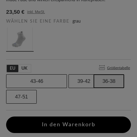
müde Füße und wirken entspannend in Ruhephasen.
23,50 €
inkl. MwSt.
WÄHLEN SIE EINE FARBE
grau
Größentabelle
EU
UK
43-46
39-42
36-38
47-51
In den Warenkorb