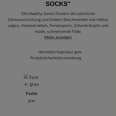
SOCKS"
Freuen Sie sich auf Ihr Paket!
Sobald Ihre Bestellung unser Lager in
Deutschland verlassen hat, erhalten Sie eine Versandbestätigung.
Die Healthy Socks fördern die natürliche
Mit der beigefügten Sendungsnummer können Sie genau
Zehenausrichtung und lindern Beschwerden wie Hallux
nachverfolgen, wo sich Ihr neues BÄR Lieblingsstück gerade
befindet.
valgus, Hammerzehen, Fersensporn, Zehenkrämpfe und
müde, schmerzende Füße.
Mehr anzeigen
Hersteller/Importeur gem.
Produktsicherheitsverordnung
Marke: Pro-nozky Original s.r.o.
Pro-nozky Original s.r.o. (Tereza)
Cibulkova 925, 33901 Klatovy, Tschechien
E-Mail: info@pro-nozky.cz
Farbe
grau