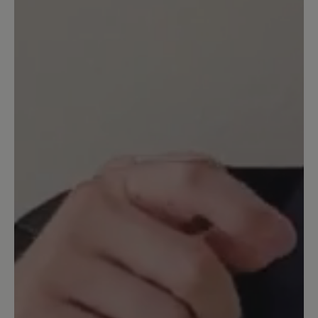
Healthy socks
Healthy Socks sind grossartig. Meine
Hammerzehen ist deutlich besser.
Hallux nahezu verschwunden. Zur
Vermeidung von OP der hammer.