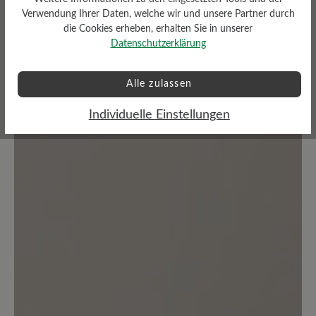
Verwendung Ihrer Daten, welche wir und unsere Partner durch
die Cookies erheben, erhalten Sie in unserer
Datenschutzerklärung
Bewerten Sie dieses Produkt!
Alle zulassen
Teilen Sie Ihre Erfahrungen mit anderen
Kunden.
Individuelle Einstellungen
Bewertung schreiben
Sortiert nach
1
Bewertung
16. März 2020 07:41
Bewertung mit 5 von 5 Sternen