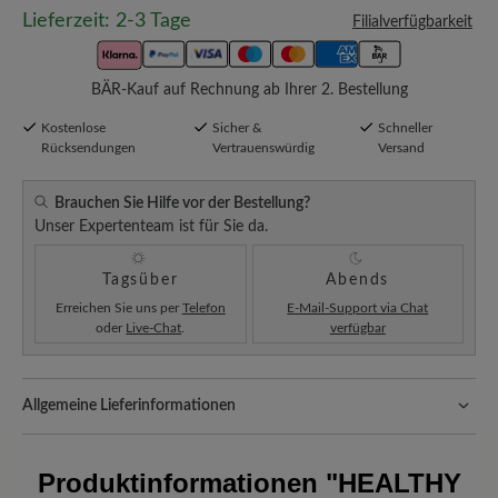
Lieferzeit: 2-3 Tage
Filialverfügbarkeit
BÄR-Kauf auf Rechnung ab Ihrer 2. Bestellung
Kostenlose
Sicher &
Schneller
Rücksendungen
Vertrauenswürdig
Versand
Brauchen Sie Hilfe vor der Bestellung?
Unser Expertenteam ist für Sie da.
Tagsüber
Abends
Erreichen Sie uns per
Telefon
E-Mail-Support via Chat
oder
Live-Chat
.
verfügbar
Allgemeine Lieferinformationen
Versand- und Verpackungskosten:
Unsere Standardkosten
betragen 5,90€ und werden automatisch Ihrem Warenkorb
Produktinformationen
"HEALTHY
hinzugefügt – unabhängig vom Bestellwert.