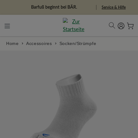
alt springen
Freiheitspioniere
Service & Hilfe
Home
Accessoires
Socken/Strümpfe
Bildergalerie überspringen