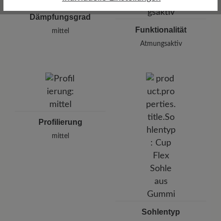
Dämpfungsgrad
Funktionalität
mittel
Atmungsaktiv
Profilierung
mittel
Sohlentyp