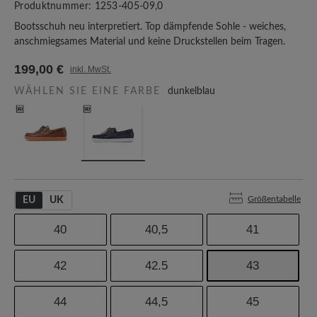
Produktnummer:
1253-405-09,0
Bootsschuh neu interpretiert. Top dämpfende Sohle - weiches,
anschmiegsames Material und keine Druckstellen beim Tragen.
199,00 €
inkl. MwSt.
WÄHLEN SIE EINE FARBE
dunkelblau
Größentabelle
EU
UK
40
40,5
41
42
42.5
43
44
44,5
45