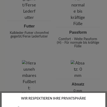
Futter
Passform
Kalbleder-Futter chromfrei
gegerbt/Ferse Lederfutter
Comfort - Weite Passform
(H) - Für normale bis kräftige
Füße
Absatz
0 mm
WIR RESPEKTIEREN IHRE PRIVATSPHÄRE