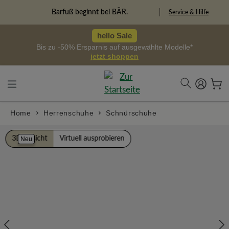
alt springen
Freiheitspioniere
Service & Hilfe
hello Sale
Bis zu -50% Ersparnis auf ausgewählte Modelle*
jetzt shoppen
Home
Herrenschuhe
Schnürschuhe
Bildergalerie überspringen
3D Ansicht
Virtuell ausprobieren
Neu