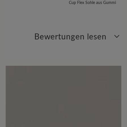
Cup Flex Sohle aus Gummi
Bewertungen lesen
0 von 0 Bewertungen
Durchschnittliche Bewertung von
Bewerten Sie dieses Produkt!
Teilen Sie Ihre Erfahrungen mit anderen
Kunden.