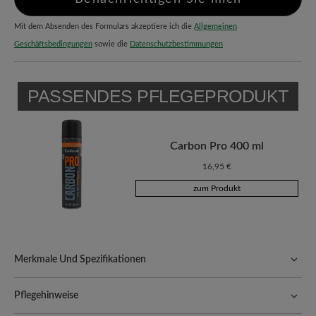
Mit dem Absenden des Formulars akzeptiere ich die
Allgemeinen
Geschäftsbedingungen
sowie die
Datenschutzbestimmungen
PASSENDES PFLEGEPRODUKT
Carbon Pro 400 ml
16,95 €
zum Produkt
Merkmale Und Spezifikationen
Freeyourfeet!
Die perfekte Passform mit 100% Zehenfreiheit.
Natürlich geformte Schuhe, handgefertigt hergestellt.
Pflegehinweise
Qualität, die man spürt:
Glatte, strapazierfähige Oberfläche, die