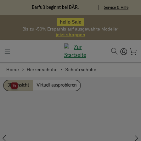
alt springen
Freiheitspioniere
Service & Hilfe
hello Sale
Bis zu -50% Ersparnis auf ausgewählte Modelle*
jetzt shoppen
Home
Herrenschuhe
Schnürschuhe
Bildergalerie überspringen
3D Ansicht
Virtuell ausprobieren
%