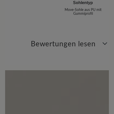
Sohlentyp
Move-Sohle aus PU mit
Gummiprofil
Bewertungen lesen
0 von 0 Bewertungen
Durchschnittliche Bewertung von
Bewerten Sie dieses Produkt!
Teilen Sie Ihre Erfahrungen mit anderen