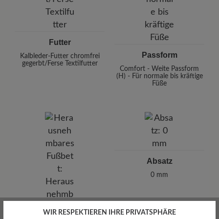
Futter
Passform
Kalbleder-Futter chromfrei
gegerbt/Ferse Textilfutter
Comfort - Weite Passform
(H) - Für normale bis kräftige
Füße
Absatz
0 mm
WIR RESPEKTIEREN IHRE PRIVATSPHÄRE