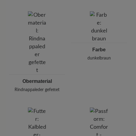
Marke:
BÄR
BÄR GmbH
Pleidelsheimer Str. 15/1, 74321 Bietigheim-Bissingen,
Deutschland
E-mail:
kundenbetreuung@baer-schuhe.de
Telefon: 0800 51 65 65 56 (gebührenfrei)
Farbe
dunkelbraun
Obermaterial
Rindnappaleder gefettet