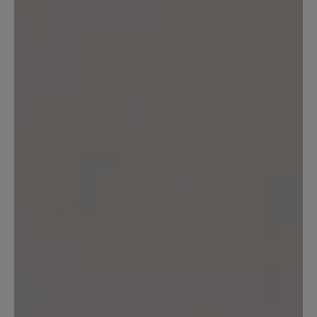
0%
Sehr gut (0)
0%
Gut (0)
50%
Akzeptierbar (1)
0%
Unbefriedigend (0)
Bewerten Sie dieses Produkt!
Teilen Sie Ihre Erfahrungen mit anderen
Kunden.
Bewertung schreiben
Sortiert nach