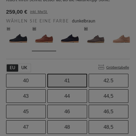
federt Ihren Schritt besser ab, als die Naturkrepp-Sohle.
259,00 €
inkl. MwSt.
WÄHLEN SIE EINE FARBE
dunkelbraun
Größentabelle
EU
UK
40
41
42.5
43
44
44,5
45
46
46,5
47
48
48,5