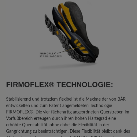
die ein weiteres Benutzen
UNMÖGLICH machen. Diese Mängel
sind bei einem Produkt dieser
Preisklasse schlicht inakzeptabel:
GERISSENES FERSENFUTTER: An
beiden Schuhen ist das Futter im
Fersenbereich gerissen. Dies deutet für
mich klar auf ein Material- oder
Verarbeitungsproblem hin, nicht auf
bloße Abnutzung durch "individuelle
Beanspruchung", wie Bär es darstellt.
FIRMOFLEX® TECHNOLOGIE:
GEBROCHENE HINTERKAPPEN:
Gebrochene Hinterkappen: Besonders
Stabilisierend und trotzdem flexibel ist die Maxime der von BÄR
schwerwiegend ist, dass die
entwickelten und zum Patent angemeldeten Technologie
Hinterkappen beider Schuhe gebrochen
FIRMOFLEX®. Die vier fächerartig angeordneten Querstreben im
sind. Dies ist ein struktureller Defekt,
Vorfußbereich erzeugen durch ihren hohen Härtegrad eine
der die Stabilität und Sicherheit des
erhöhte Querstabilität, ohne dabei die Flexibilität in der
Schuhs beeinträchtigt und bei einem
Gangrichtung zu beeinträchtigen. Diese Flexibilität bleibt dank des