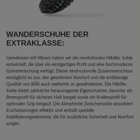
Als ich mich für den Bär Bergkomfort
Wanderstiefel 2.0 entschied, investierte
WANDERSCHUHE DER
ich bewusst über 300 Euro in der
Erwartung, ein absolutes Premium-
EXTRAKLASSE:
Produkt zu erhalten. Die Marke Bär
wirbt mit Qualität, Komfort und
Gemeinsam mit Vibram haben wir die revolutionäre HikeTec Sohle
Langlebigkeit. Meine persönlichen
entwickelt, die über ein einzigartiges Profil und eine hochmoderne
Erfahrungen zeichnen jedoch ein völlig
Gummimischung verfügt. Dieser eindrucksvolle Zusammenschluss
anderes Bild und führen zu dem klaren
ermöglicht es uns, den gewohnten Komfort und die erstklassige
Qualität von BÄR auch weiterhin zu gewährleisten. Die HikeTec
Fazit: Dieser Schuh ist sein Geld nicht
Sohle bietet zahlreiche herausragende Eigenschaften, darunter ein
wert, und die Firma Bär liefert nicht die
Bremsprofil für sicheren Halt bergab sowie ein Krallenprofil für
Qualität ab, die man bei diesem Preis
optimalen Grip bergauf. Die dämpfende Zwischensohle absorbiert
erwarten darf. Gekauft habe ich die
Erschütterungen effektiv und enthält spezielle
Schuhe im Juni 2023. Nach nicht einmal
Stabilisierungselemente, die für zusätzliche Sicherheit und Komfort
zwei Jahren normaler Nutzung, bei der
sorgen.
die Schuhe stets sachgemäß behandelt
wurden, traten gravierende Mängel auf,