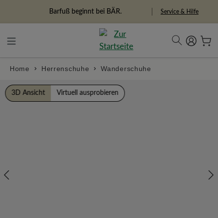
alt springen
Freiheitspioniere
Service & Hilfe
Home
Herrenschuhe
Wanderschuhe
Bildergalerie überspringen
3D Ansicht
Virtuell ausprobieren