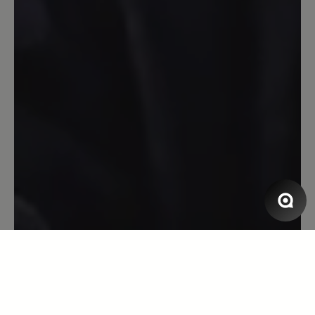
3. Dezember 2023 18:40
Bewertung mit 5 von 5 Sternen
Entäuschung
Nachdem ich mit meinem Bär Outdoor
Schuhen sehr zufrieden bin, bestellte
ich mir ein paar Stiefel. Die Lieferung
erfolgte binnen zwei Tagen. Nachdem
eintreffen am 02.12.2023 zog ich die
Stiefel direkt an und ging eine Runde
mit dem Hund. Nach der Rückkehr
musste ich leider feststellen, dass eine
Befestigungsöse der Schnürsenkel
ausgerissen war. Schuhe für 319€
werde deshalb nicht behalten und ASAP
zurück senden