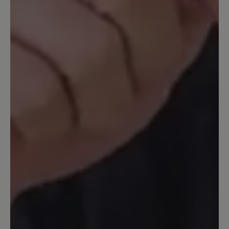
Ich liebe das freie Gefühl in diesen
Schuhen. Ich habe sie täglich beim
Gassigehen in den Wald an. Sie werden
zwar manchmal nass aber das ist so bei
Lederschuhen, aber mit den
Fahrradgamaschen von Vaude kann ich
das sehrwohl vermeiden. Aber: Die
Nähte lösen sich auf -vorne und sogar
im Achillessehnenbereich - so etwas
habe ich noch bei keinem Wanderschuh
gesehen. In diesem Preissegment
könnte man sich schon bessere Qualität
der Nähte erwarten. Trotzdem werde
ich mir wieder ein gleiches Paar
bestellen und hoffen dass die Nähte
diesesmal länger halten.