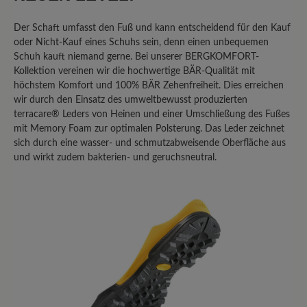
Bewerten Sie dieses Produkt!
Der Schaft umfasst den Fuß und kann entscheidend für den Kauf
oder Nicht-Kauf eines Schuhs sein, denn einen unbequemen
Schuh kauft niemand gerne. Bei unserer BERGKOMFORT-
Teilen Sie Ihre Erfahrungen mit anderen
Kollektion vereinen wir die hochwertige BÄR-Qualität mit
Kunden.
höchstem Komfort und 100% BÄR Zehenfreiheit. Dies erreichen
wir durch den Einsatz des umweltbewusst produzierten
Bewertung schreiben
terracare® Leders von Heinen und einer Umschließung des Fußes
mit Memory Foam zur optimalen Polsterung. Das Leder zeichnet
sich durch eine wasser- und schmutzabweisende Oberfläche aus
und wirkt zudem bakterien- und geruchsneutral.
Sortiert nach
8
Bewertungen
4. Mai 2025 17:25
Bewertung mit 1 von 5 Sternen
Der Bär Bergkomfort Wanderstiefel
2.0 ist eine teure Enttäuschung