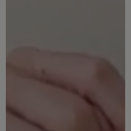
Habe mir den Schuh für meine
Südamerika Reise bestellt um 10
Stunden Wanderungen in Patagonien zu
machen. Der Komfort ist super, es
drückt selbst beim runter gehen und
nach 10 Stunden wandern nichts.
Normal stößt man vor allem beim
bergab gehen immer vorne hin, bei
diesem Schuh nicht. Bisher eine klare
Empfehlung!
19. September 2024 11:14
Bewertung mit 3 von 5 Sternen
Sehr gut, aber...