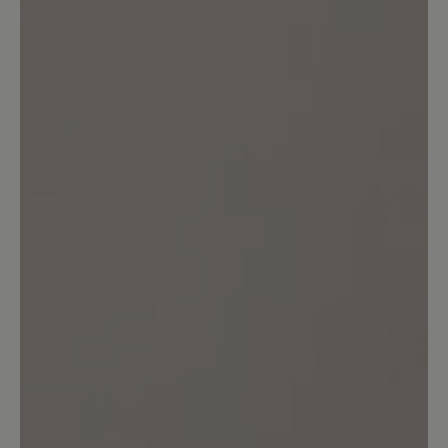
schmerzlich vermissen lassen.
Unser Kommentar: Wir nehmen
Reklamationen aufgrund von Mängeln am
Produkt sehr ernst und prüfen jedes Anliegen
genau, um die Gewährleistungsansprüche
unserer Kunden zu erfüllen. Wenn Schuhe
stark beansprucht oder abgetragen sind
unterliegen diese unabhängig von der
Nutzungsdauer diesen Ansprüchen nicht, da
wir für individuelle Tragegewohnheiten keine
Garantie übernehmen können. Dafür bitte wir
um Verständnis.
24. April 2025 19:08
Bewertung mit 5 von 5 Sternen
Toller Wanderschuh