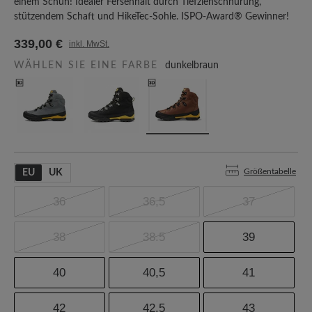
einem Schuh! Idealer Fersenhalt durch Tiefziehschnürung,
stützendem Schaft und HikeTec-Sohle. ISPO-Award® Gewinner!
339,00 €
inkl. MwSt.
WÄHLEN SIE EINE FARBE
dunkelbraun
Größentabelle
EU
UK
36
36,5
37
38
38.5
39
40
40,5
41
42
42.5
43