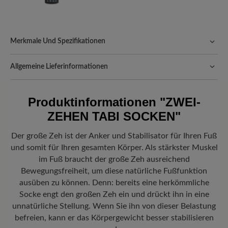
Merkmale Und Spezifikationen
Passform:
Standard Passform
Allgemeine Lieferinformationen
Versand- und Verpackungskosten:
Unsere Standardkosten
betragen 5,90€ und werden automatisch Ihrem Warenkorb
Produktinformationen
"ZWEI-
hinzugefügt – unabhängig vom Bestellwert.
ZEHEN TABI SOCKEN"
Freuen Sie sich auf Ihr Paket!
Sobald Ihre Bestellung unser Lager in
Deutschland verlassen hat, erhalten Sie eine Versandbestätigung.
Der große Zeh ist der Anker und Stabilisator für Ihren Fuß
Mit der beigefügten Sendungsnummer können Sie genau
und somit für Ihren gesamten Körper. Als stärkster Muskel
nachverfolgen, wo sich Ihr neues BÄR Lieblingsstück gerade
befindet.
im Fuß braucht der große Zeh ausreichend
Bewegungsfreiheit, um diese natürliche Fußfunktion
ausüben zu können. Denn: bereits eine herkömmliche
Socke engt den großen Zeh ein und drückt ihn in eine
unnatürliche Stellung. Wenn Sie ihn von dieser Belastung
befreien, kann er das Körpergewicht besser stabilisieren