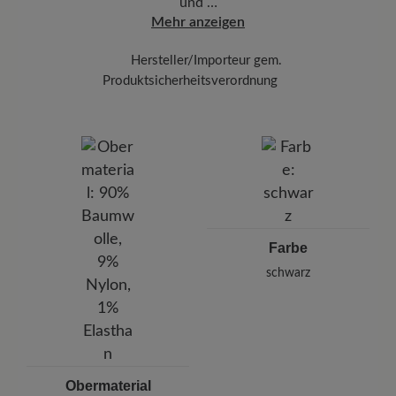
und …
Mehr anzeigen
Hersteller/Importeur gem.
Produktsicherheitsverordnung
Marke: Knitido
910108 - Knitido Europe GmbH
Schönhauser Allee 51, 10437 Berlin, Deutschland
E-Mail: info@knitido.de
Farbe
schwarz
Obermaterial