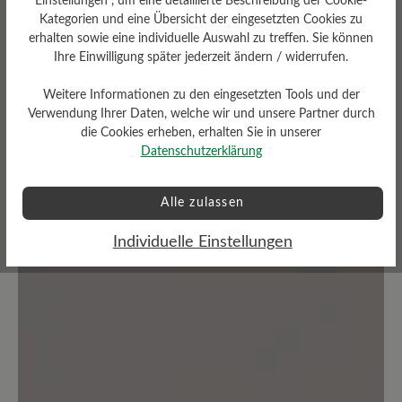
Einstellungen“, um eine detaillierte Beschreibung der Cookie-
Kategorien und eine Übersicht der eingesetzten Cookies zu
Bewerten Sie dieses Produkt!
erhalten sowie eine individuelle Auswahl zu treffen. Sie können
Ihre Einwilligung später jederzeit ändern / widerrufen.
Teilen Sie Ihre Erfahrungen mit anderen
Kunden.
Weitere Informationen zu den eingesetzten Tools und der
Verwendung Ihrer Daten, welche wir und unsere Partner durch
die Cookies erheben, erhalten Sie in unserer
Bewertung schreiben
Datenschutzerklärung
Alle zulassen
Keine Bewertungen gefunden. Teilen Sie Ihre Erfahrungen
Individuelle Einstellungen
mit anderen.