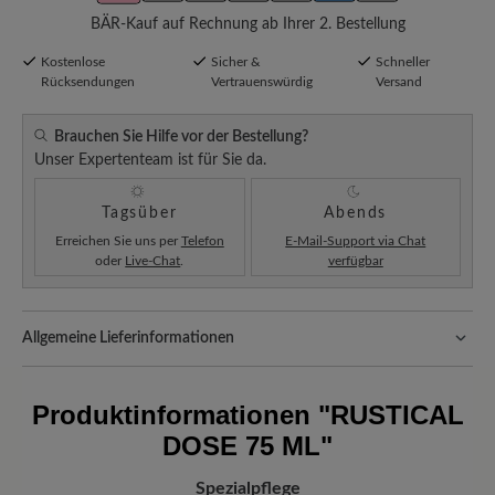
BÄR-Kauf auf Rechnung ab Ihrer 2. Bestellung
Kostenlose
Sicher &
Schneller
Rücksendungen
Vertrauenswürdig
Versand
Brauchen Sie Hilfe vor der Bestellung?
Unser Expertenteam ist für Sie da.
Tagsüber
Abends
Erreichen Sie uns per
Telefon
E-Mail-Support via Chat
oder
Live-Chat
.
verfügbar
Allgemeine Lieferinformationen
Versand- und Verpackungskosten:
Unsere Standardkosten
betragen 5,90€ und werden automatisch Ihrem Warenkorb
Produktinformationen
"RUSTICAL
hinzugefügt – unabhängig vom Bestellwert.
DOSE 75 ML"
Freuen Sie sich auf Ihr Paket!
Sobald Ihre Bestellung unser Lager in
Deutschland verlassen hat, erhalten Sie eine Versandbestätigung.
Spezialpflege
Mit der beigefügten Sendungsnummer können Sie genau