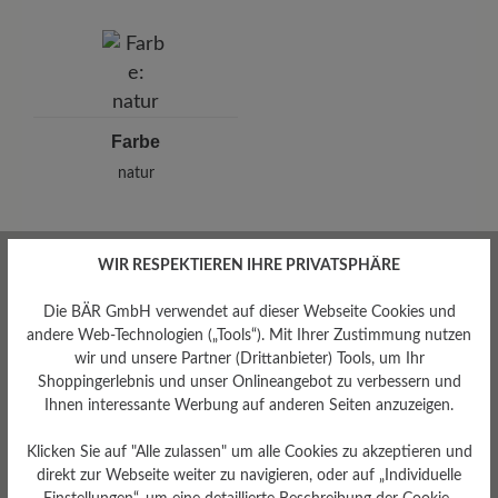
Salzenbrodt GmbH & Co. KG
Hermsdorfer Str. 70, 13437 Berlin, Deutschland
E-Mail: info@collonil.de
Farbe
natur
WIR RESPEKTIEREN IHRE PRIVATSPHÄRE
Bewertungen lesen
Die BÄR GmbH verwendet auf dieser Webseite Cookies und
andere Web-Technologien („Tools“). Mit Ihrer Zustimmung nutzen
wir und unsere Partner (Drittanbieter) Tools, um Ihr
0 von 0 Bewertungen
Shoppingerlebnis und unser Onlineangebot zu verbessern und
Ihnen interessante Werbung auf anderen Seiten anzuzeigen.
Klicken Sie auf "Alle zulassen" um alle Cookies zu akzeptieren und
Durchschnittliche Bewertung von
direkt zur Webseite weiter zu navigieren, oder auf „Individuelle